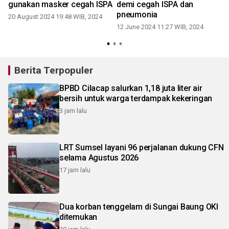
gunakan masker cegah ISPA
demi cegah ISPA dan
t
pneumonia
20 August 2024 19:48 WIB, 2024
12 June 2024 11:27 WIB, 2024
Berita Terpopuler
BPBD Cilacap salurkan 1,18 juta liter air
bersih untuk warga terdampak kekeringan
3 jam lalu
LRT Sumsel layani 96 perjalanan dukung CFN
selama Agustus 2026
17 jam lalu
Dua korban tenggelam di Sungai Baung OKI
ditemukan