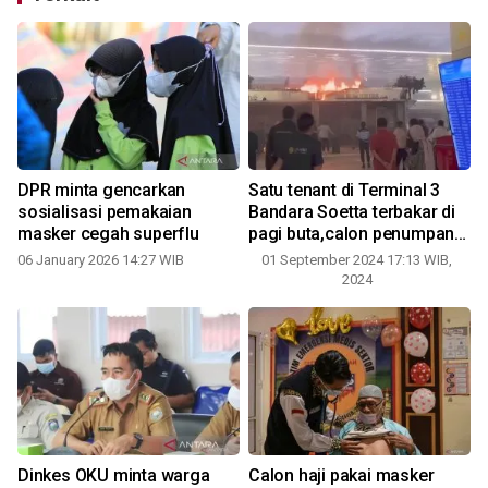
DPR minta gencarkan
Satu tenant di Terminal 3
sosialisasi pemakaian
Bandara Soetta terbakar di
masker cegah superflu
pagi buta,calon penumpang
dibagi masker
06 January 2026 14:27 WIB
01 September 2024 17:13 WIB,
2024
Dinkes OKU minta warga
Calon haji pakai masker