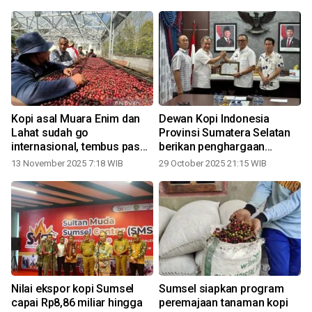
i
Kopi asal Muara Enim dan
Dewan Kopi Indonesia
Lahat sudah go
Provinsi Sumatera Selatan
internasional, tembus pasar
berikan penghargaan
Malaysia
kepada Bupati Empat
13 November 2025 7:18 WIB
29 October 2025 21:15 WIB
Lawang
Nilai ekspor kopi Sumsel
Sumsel siapkan program
capai Rp8,86 miliar hingga
peremajaan tanaman kopi