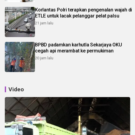
Korlantas Polri terapkan pengenalan wajah di
ETLE untuk lacak pelanggar pelat palsu
21 jam lalu
BPBD padamkan karhutla Sekarjaya OKU
cegah api merambat ke permukiman
20 jam lalu
Video