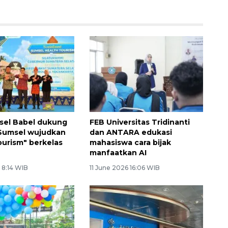
sel Babel dukung
FEB Universitas Tridinanti
Sumsel wujudkan
dan ANTARA edukasi
ourism" berkelas
mahasiswa cara bijak
manfaatkan AI
 8:14 WIB
11 June 2026 16:06 WIB