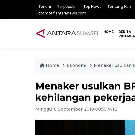
Terkini
Terpopuler
Top News
Tentang Kami
otomotif.antaranews.com
HOME
BERITA
PALEMB
Home
Ekonomi
Menaker usulkan B
Menaker usulkan B
kehilangan pekerja
Minggu, 8 September 2019 08:55 WIB