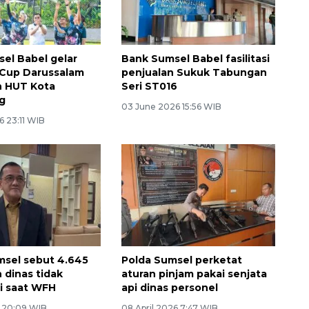
el Babel gelar
Bank Sumsel Babel fasilitasi
 Cup Darussalam
penjualan Sukuk Tabungan
n HUT Kota
Seri ST016
g
03 June 2026 15:56 WIB
6 23:11 WIB
sel sebut 4.645
Polda Sumsel perketat
 dinas tidak
aturan pinjam pakai senjata
i saat WFH
api dinas personel
6 20:09 WIB
08 April 2026 7:47 WIB