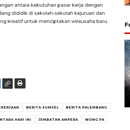
njangan antara kebutuhan pasar kerja dengan
dang dididik di sekolah-sekolah kejuruan dan
g kreatif untuk menciptakan wirausaha baru.
F
Alokasi anggaran untuk bibit
kopi arabika Gayo
15 June 2026 11:15 WIB
EKERJAAN
BERITA SUMSEL
BERITA PALEMBANG
NTARA HARI INI
JEMBATAN AMPERA
WONG PA