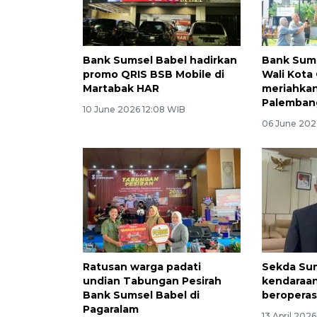
Bank Sumsel Babel hadirkan
Bank Sums
promo QRIS BSB Mobile di
Wali Kota
Martabak HAR
meriahka
Palemban
10 June 2026 12:08 WIB
06 June 202
Ratusan warga padati
Sekda Sum
undian Tabungan Pesirah
kendaraan
Bank Sumsel Babel di
beroperas
Pagaralam
13 April 202