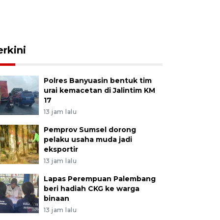
erkini
Polres Banyuasin bentuk tim
urai kemacetan di Jalintim KM
17
13 jam lalu
Pemprov Sumsel dorong
pelaku usaha muda jadi
eksportir
13 jam lalu
Lapas Perempuan Palembang
beri hadiah CKG ke warga
binaan
13 jam lalu