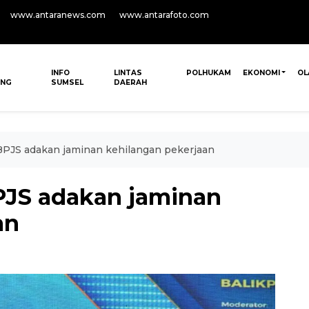
www.antaranews.com
www.antarafoto.com
INFO
LINTAS
POLHUKAM
EKONOMI
OL
ANG
SUMSEL
DAERAH
PJS adakan jaminan kehilangan pekerjaan
PJS adakan jaminan
an