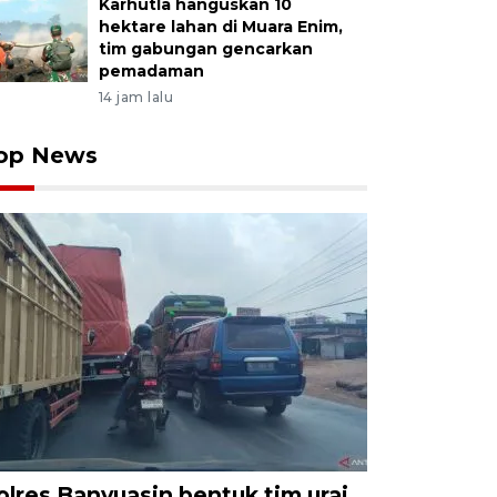
Karhutla hanguskan 10
hektare lahan di Muara Enim,
tim gabungan gencarkan
pemadaman
14 jam lalu
op News
olres Banyuasin bentuk tim urai