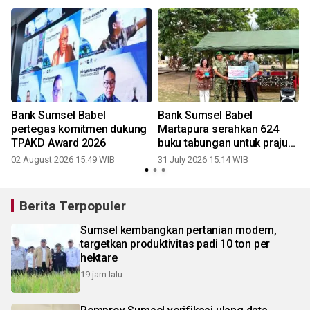
Bank Sumsel Babel
Bank Sumsel Babel
pertegas komitmen dukung
Martapura serahkan 624
TPAKD Award 2026
buku tabungan untuk prajurit
Yonif TP 893/KBK
02 August 2026 15:49 WIB
31 July 2026 15:14 WIB
2
Berita Terpopuler
Sumsel kembangkan pertanian modern,
targetkan produktivitas padi 10 ton per
hektare
19 jam lalu