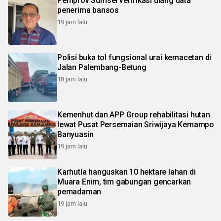
Pemprov Sumsel verifikasi ulang data
penerima bansos
19 jam lalu
Polisi buka tol fungsional urai kemacetan di
Jalan Palembang-Betung
18 jam lalu
Kemenhut dan APP Group rehabilitasi hutan
lewat Pusat Persemaian Sriwijaya Kemampo
Banyuasin
19 jam lalu
Karhutla hanguskan 10 hektare lahan di
Muara Enim, tim gabungan gencarkan
pemadaman
19 jam lalu