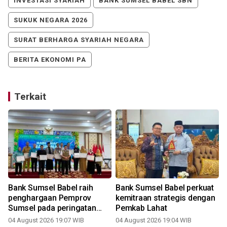
INVESTASI SYARIAH
BANK SUMSEL BABEL SBN
SUKUK NEGARA 2026
SURAT BERHARGA SYARIAH NEGARA
BERITA EKONOMI PA
Terkait
Bank Sumsel Babel raih
Bank Sumsel Babel perkuat
penghargaan Pemprov
kemitraan strategis dengan
Sumsel pada peringatan
Pemkab Lahat
Hari Anak Nasional 2026
04 August 2026 19:07 WIB
04 August 2026 19:04 WIB
3