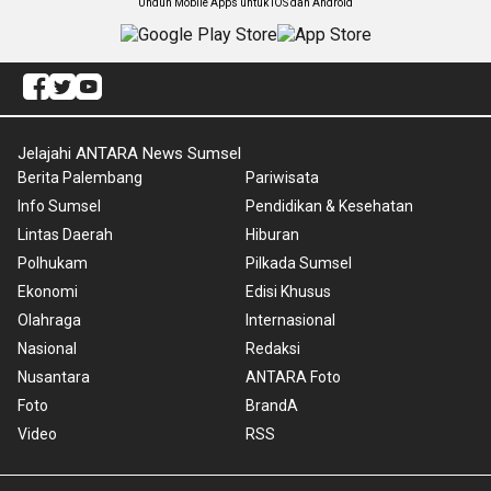
Unduh Mobile Apps untuk iOS dan Android
Jelajahi ANTARA News Sumsel
Berita Palembang
Pariwisata
Info Sumsel
Pendidikan & Kesehatan
Lintas Daerah
Hiburan
Polhukam
Pilkada Sumsel
Ekonomi
Edisi Khusus
Olahraga
Internasional
Nasional
Redaksi
Nusantara
ANTARA Foto
Foto
BrandA
Video
RSS