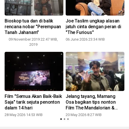
Bioskop tua dan di balik
Joe Taslim ungkap alasan
rencana nobar "Perempuan
jatuh cinta dengan peran di
Tanah Jahanam"
"The Furious"
09 November 2019 22:47 WIB,
06 June 2026 23:34 WIB
2019
Film "Semua Akan Baik-Baik
Jelang tayang, Mamang
Saja" tarik sejuta penonton
Osa bagikan tips nonton
dalam 14 hari
Film The Mandalorian &
0
Grogu
28 May 2026 14:53 WIB
20 May 2026 8:27 WIB