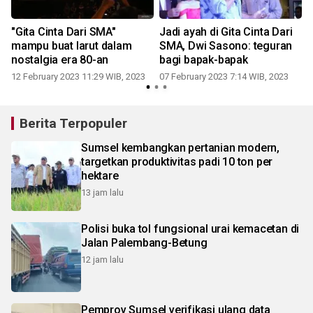
"Gita Cinta Dari SMA"
Jadi ayah di Gita Cinta Dari
mampu buat larut dalam
SMA, Dwi Sasono: teguran
nostalgia era 80-an
bagi bapak-bapak
12 February 2023 11:29 WIB, 2023
07 February 2023 7:14 WIB, 2023
0
Berita Terpopuler
Sumsel kembangkan pertanian modern,
targetkan produktivitas padi 10 ton per
hektare
13 jam lalu
Polisi buka tol fungsional urai kemacetan di
Jalan Palembang-Betung
12 jam lalu
Pemprov Sumsel verifikasi ulang data