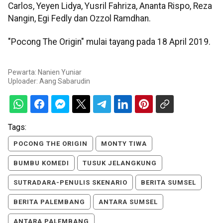
Carlos, Yeyen Lidya, Yusril Fahriza, Ananta Rispo, Reza
Nangin, Egi Fedly dan Ozzol Ramdhan.
"Pocong The Origin" mulai tayang pada 18 April 2019.
Pewarta: Nanien Yuniar
Uploader:
Aang Sabarudin
Tags:
POCONG THE ORIGIN
MONTY TIWA
BUMBU KOMEDI
TUSUK JELANGKUNG
SUTRADARA-PENULIS SKENARIO
BERITA SUMSEL
BERITA PALEMBANG
ANTARA SUMSEL
ANTARA PALEMBANG