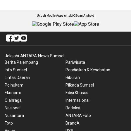
Unduh Mobile Apps untuk iOS dan Android
Jelajahi ANTARA News Sumsel
Berita Palembang
Pariwisata
Info Sumsel
Pendidikan & Kesehatan
Lintas Daerah
Hiburan
Polhukam
Pilkada Sumsel
Ekonomi
Edisi Khusus
Olahraga
Internasional
Nasional
Redaksi
Nusantara
ANTARA Foto
Foto
BrandA
Video
RSS