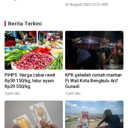
02 August 2026 23:51 WIB
Berita Terkini
PIHPS: Harga cabai rawit
KPK geledah rumah mantan
Rp59.150/kg, telur ayam
Pj Wali Kota Bengkulu Arif
Rp29.550/kg
Gunadi
5 jam lalu
5 jam lalu
7