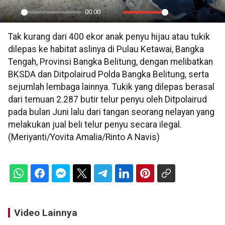
00:00
Play
Mute
Settings
PIP
En
Tak kurang dari 400 ekor anak penyu hijau atau tukik
ful
dilepas ke habitat aslinya di Pulau Ketawai, Bangka
Tengah, Provinsi Bangka Belitung, dengan melibatkan
BKSDA dan Ditpolairud Polda Bangka Belitung, serta
sejumlah lembaga lainnya. Tukik yang dilepas berasal
dari temuan 2.287 butir telur penyu oleh Ditpolairud
pada bulan Juni lalu dari tangan seorang nelayan yang
melakukan jual beli telur penyu secara ilegal.
(Meriyanti/Yovita Amalia/Rinto A Navis)
Video Lainnya