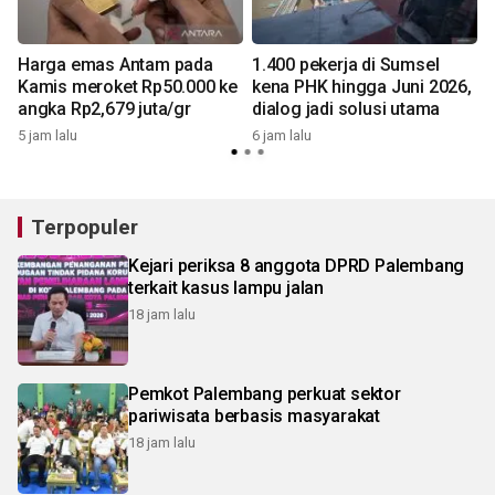
Harga emas Antam pada
1.400 pekerja di Sumsel
Kamis meroket Rp50.000 ke
kena PHK hingga Juni 2026,
angka Rp2,679 juta/gr
dialog jadi solusi utama
5 jam lalu
6 jam lalu
1
Terpopuler
Kejari periksa 8 anggota DPRD Palembang
terkait kasus lampu jalan
18 jam lalu
Pemkot Palembang perkuat sektor
pariwisata berbasis masyarakat
18 jam lalu