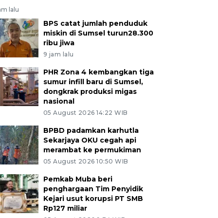
am lalu
BPS catat jumlah penduduk
miskin di Sumsel turun28.300
ribu jiwa
9 jam lalu
PHR Zona 4 kembangkan tiga
sumur infill baru di Sumsel,
dongkrak produksi migas
nasional
05 August 2026 14:22 WIB
BPBD padamkan karhutla
Sekarjaya OKU cegah api
merambat ke permukiman
05 August 2026 10:50 WIB
Pemkab Muba beri
penghargaan Tim Penyidik
Kejari usut korupsi PT SMB
Rp127 miliar