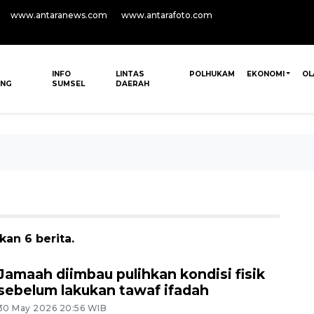
www.antaranews.com
www.antarafoto.com
INFO
LINTAS
POLHUKAM
EKONOMI
OL
ANG
SUMSEL
DAERAH
an 6 berita.
Jamaah diimbau pulihkan kondisi fisik
sebelum lakukan tawaf ifadah
30 May 2026 20:56 WIB