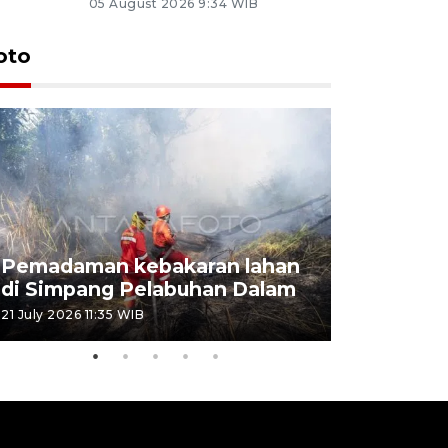
05 August 2026 9:34 WIB
oto
Pemadaman kebakaran lahan
Kebakaran
di Simpang Pelabuhan Dalam
Rambutan
21 July 2026 11:35 WIB
08 July 2026 