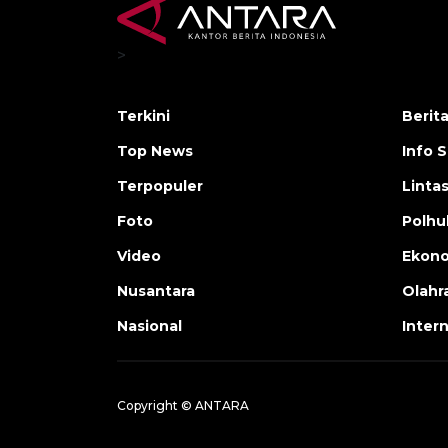
>
Terkini
Berit
Top News
Info 
Terpopuler
Linta
Foto
Polh
Video
Ekon
Nusantara
Olahr
Nasional
Inter
Copyright © ANTARA