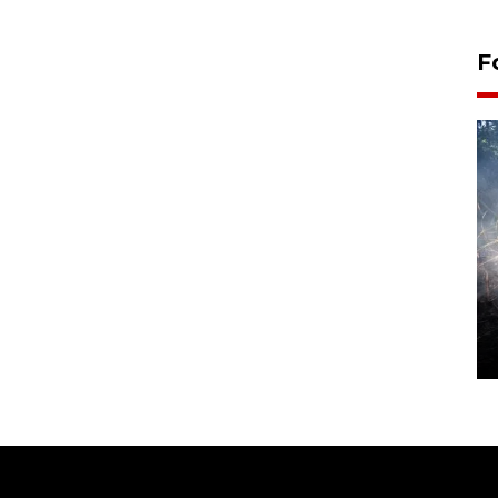
F
Alokasi anggaran untuk bibit
kopi arabika Gayo
15 June 2026 11:15 WIB