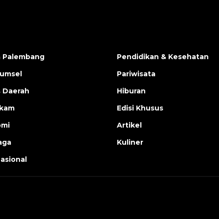
a Palembang
Pendidikan & Kesehatan
Sumsel
Pariwisata
s Daerah
Hiburan
ukam
Edisi Khusus
omi
Artikel
aga
Kuliner
nasional