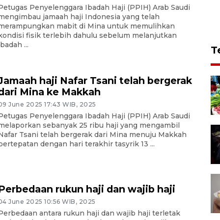
Petugas Penyelenggara Ibadah Haji (PPIH) Arab Saudi
mengimbau jamaah haji Indonesia yang telah
merampungkan mabit di Mina untuk memulihkan
kondisi fisik terlebih dahulu sebelum melanjutkan
ibadah ...
T
Jamaah haji Nafar Tsani telah bergerak
dari Mina ke Makkah
09 June 2025 17:43 WIB, 2025
Petugas Penyelenggara Ibadah Haji (PPIH) Arab Saudi
melaporkan sebanyak 25 ribu haji yang mengambil
Nafar Tsani telah bergerak dari Mina menuju Makkah
bertepatan dengan hari terakhir tasyrik 13 ...
Perbedaan rukun haji dan wajib haji
04 June 2025 10:56 WIB, 2025
Perbedaan antara rukun haji dan wajib haji terletak