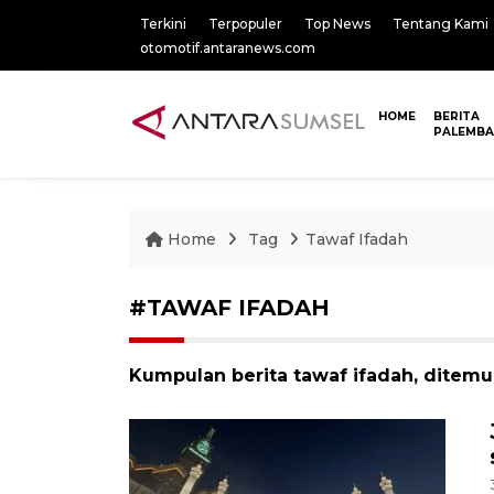
Terkini
Terpopuler
Top News
Tentang Kami
otomotif.antaranews.com
HOME
BERITA
PALEMB
Home
Tag
Tawaf Ifadah
#TAWAF IFADAH
Kumpulan berita tawaf ifadah, ditemuk