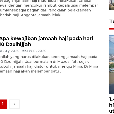
Sebagianjamaah haji Indonesia melakukan tahalul
awal dengan mencukur rambut kepala usai melempar
jumrahsebagai bagian dari rangkaian pelaksanaan
ibadah haji. Anggota jamaah lelaki ...
T
Apa kewajiban jamaah haji pada hari
10 Dzulhijjah
31 July 2020 19:51 WIB, 2020
Inilah yang harus dilakukan seorang jamaah haji pada
10 Dzulhijjah. Usai bermalam di Muzdalifah, sejak
subuh, jamaah haji diatur untuk menuju Mina. Di Mina
jamaah haji akan melempar batu ...
1
1
»
h
u