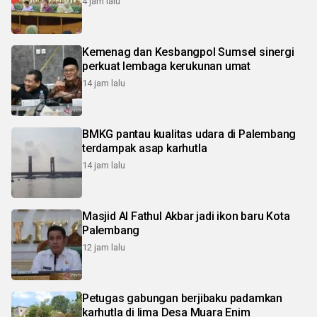
4 jam lalu
Kemenag dan Kesbangpol Sumsel sinergi
perkuat lembaga kerukunan umat
14 jam lalu
BMKG pantau kualitas udara di Palembang
terdampak asap karhutla
14 jam lalu
Masjid Al Fathul Akbar jadi ikon baru Kota
Palembang
12 jam lalu
Petugas gabungan berjibaku padamkan
karhutla di lima Desa Muara Enim