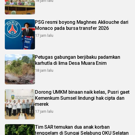
18 jam lalu
PSG resmi boyong Maghnes Akliouche dari
Monaco pada bursa transfer 2026
17 jam lalu
Petugas gabungan berjibaku padamkan
karhutla di lima Desa Muara Enim
18 jam lalu
Dorong UMKM binaan naik kelas, Pusri gaet
Kemenkum Sumsel lindungi hak cipta dan
merek
17 jam lalu
Tim SAR temukan dua anak korban
tenggelam di Sungai Selabung OKU Selatan