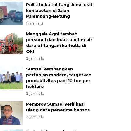
Polisi buka tol fungsional urai
kemacetan di Jalan
Palembang-Betung
1 jam lalu
Manggala Agni tambah
personel dan buat sumber air
darurat tangani karhutla di
OKI
2 jam lalu
Sumsel kembangkan
pertanian modern, targetkan
produktivitas padi 10 ton per
hektare
2 jam lalu
Pemprov Sumsel verifikasi
ulang data penerima bansos
2 jam lalu