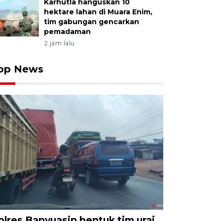
Karhutla hanguskan 10
hektare lahan di Muara Enim,
tim gabungan gencarkan
pemadaman
2 jam lalu
op News
olres Banyuasin bentuk tim urai