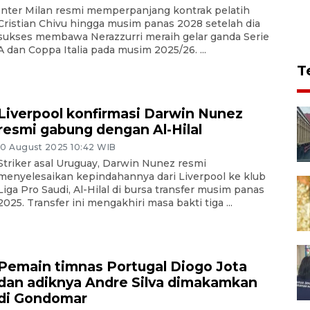
Inter Milan resmi memperpanjang kontrak pelatih
Cristian Chivu hingga musim panas 2028 setelah dia
sukses membawa Nerazzurri meraih gelar ganda Serie
A dan Coppa Italia pada musim 2025/26. ...
T
Liverpool konfirmasi Darwin Nunez
resmi gabung dengan Al-Hilal
10 August 2025 10:42 WIB
Striker asal Uruguay, Darwin Nunez resmi
menyelesaikan kepindahannya dari Liverpool ke klub
Liga Pro Saudi, Al-Hilal di bursa transfer musim panas
2025. Transfer ini mengakhiri masa bakti tiga ...
Pemain timnas Portugal Diogo Jota
dan adiknya Andre Silva dimakamkan
di Gondomar