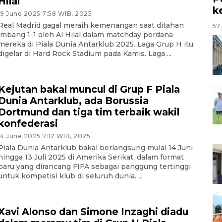
Hilal
k
19 June 2025 7:58 WIB, 2025
Real Madrid gagal meraih kemenangan saat ditahan
57 
imbang 1-1 oleh Al Hilal dalam matchday perdana
mereka di Piala Dunia Antarklub 2025. Laga Grup H itu
digelar di Hard Rock Stadium pada Kamis. Laga ...
Kejutan bakal muncul di Grup F Piala
Dunia Antarklub, ada Borussia
Dortmund dan tiga tim terbaik wakil
konfederasi
14 June 2025 7:12 WIB, 2025
Piala Dunia Antarklub bakal berlangsung mulai 14 Juni
hingga 13 Juli 2025 di Amerika Serikat, dalam format
baru yang dirancang FIFA sebagai panggung tertinggi
untuk kompetisi klub di seluruh dunia. ...
Xavi Alonso dan Simone Inzaghi diadu