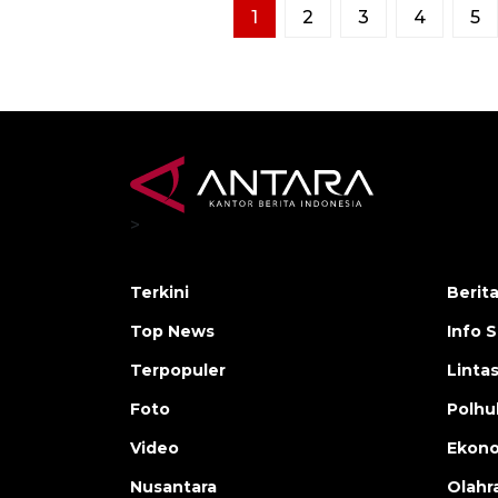
1
2
3
4
5
>
Terkini
Berit
Top News
Info 
Terpopuler
Linta
Foto
Polh
Video
Ekon
Nusantara
Olahr