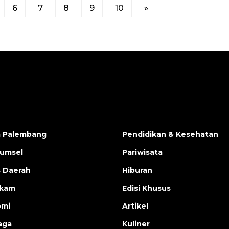
6
7
8
9
10
»
a Palembang
Pendidikan & Kesehatan
Sumsel
Pariwisata
s Daerah
Hiburan
ukam
Edisi Khusus
omi
Artikel
aga
Kuliner