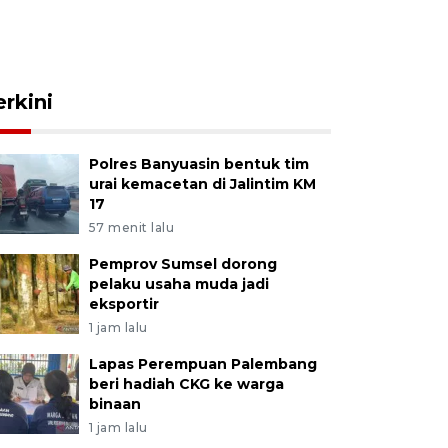
erkini
Polres Banyuasin bentuk tim
urai kemacetan di Jalintim KM
17
57 menit lalu
Pemprov Sumsel dorong
pelaku usaha muda jadi
eksportir
1 jam lalu
Lapas Perempuan Palembang
beri hadiah CKG ke warga
binaan
1 jam lalu