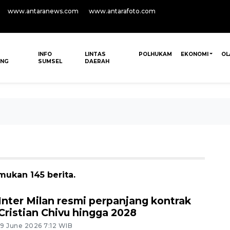
www.antaranews.com
www.antarafoto.com
INFO
LINTAS
POLHUKAM
EKONOMI
OL
ANG
SUMSEL
DAERAH
mukan 145 berita.
Inter Milan resmi perpanjang kontrak
Cristian Chivu hingga 2028
19 June 2026 7:12 WIB