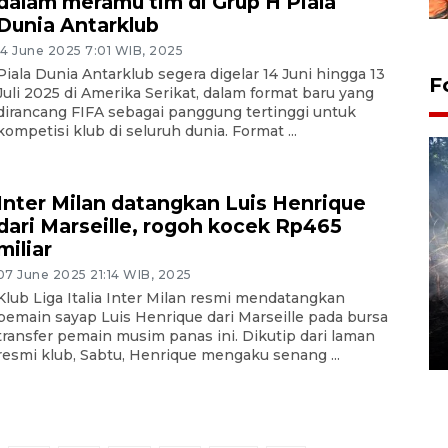
dalam meramu tim di Grup H Piala
Dunia Antarklub
14 June 2025 7:01 WIB, 2025
Piala Dunia Antarklub segera digelar 14 Juni hingga 13
F
Juli 2025 di Amerika Serikat, dalam format baru yang
dirancang FIFA sebagai panggung tertinggi untuk
kompetisi klub di seluruh dunia. Format ...
Inter Milan datangkan Luis Henrique
dari Marseille, rogoh kocek Rp465
miliar
07 June 2025 21:14 WIB, 2025
Alokasi anggaran untuk bibit
Klub Liga Italia Inter Milan resmi mendatangkan
kopi arabika Gayo
pemain sayap Luis Henrique dari Marseille pada bursa
transfer pemain musim panas ini. Dikutip dari laman
15 June 2026 11:15 WIB
resmi klub, Sabtu, Henrique mengaku senang ...