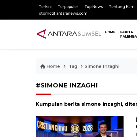
Terkini
Terpopuler
Top News
Tentang Kami
otomotif.antaranews.com
HOME
BERITA
PALEMB
Home
Tag
Simone Inzaghi
#SIMONE INZAGHI
Kumpulan berita simone inzaghi, dite