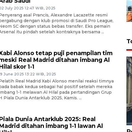
Arab Saudi
02 July 2025 12:47 WIB, 2025
Penyerang asal Prancis, Alexandre Lacazette resmi
bergabung dengan klub promosi di Saudi Pro League,
Neom SC dengan status bebas transfer. Eks pemain
Arsenal itu pindah setelah kontraknya bersama ...
T
Xabi Alonso tetap puji penampilan tim
meski Real Madrid ditahan imbang Al
Hilal skor 1-1
19 June 2025 13:22 WIB, 2025
Pelatih Real Madrid Xabi Alonso menilai reaksi timnya
pada babak kedua sebagai hal positif setelah mereka
imbang 1-1 melawan Al Hilal pada pertandingan Grup
H Piala Dunia Antarklub 2025, Kamis. ...
Piala Dunia Antarklub 2025: Real
Madrid ditahan imbang 1-1 lawan Al
P