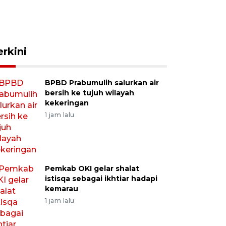
erkini
BPBD Prabumulih salurkan air
bersih ke tujuh wilayah
kekeringan
1 jam lalu
Pemkab OKI gelar shalat
istisqa sebagai ikhtiar hadapi
kemarau
1 jam lalu