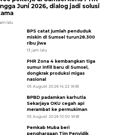
ingga Juni 2026, dialog jadi solusi
tama
jam lalu
BPS catat jumlah penduduk
miskin di Sumsel turun28.300
ribu jiwa
13 jam lalu
PHR Zona 4 kembangkan tiga
sumur infill baru di Sumsel,
dongkrak produksi migas
nasional
05 August 2026 14:22 WIB
BPBD padamkan karhutla
Sekarjaya OKU cegah api
merambat ke permukiman
05 August 2026 10:50 WIB
Pemkab Muba beri
penghargaan Tim Penyidik