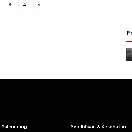
3
4
»
F
Alokasi anggaran untuk bibit
kopi arabika Gayo
15 June 2026 11:15 WIB
a Palembang
Pendidikan & Kesehatan