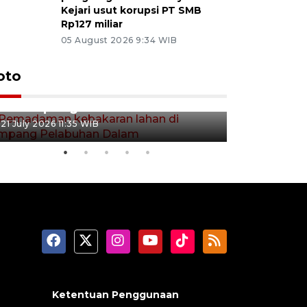
Kejari usut korupsi PT SMB
Rp127 miliar
05 August 2026 9:34 WIB
oto
Pemadaman kebakaran lahan
Kebakaran
di Simpang Pelabuhan Dalam
Rambutan
21 July 2026 11:35 WIB
08 July 2026 
Ketentuan Penggunaan