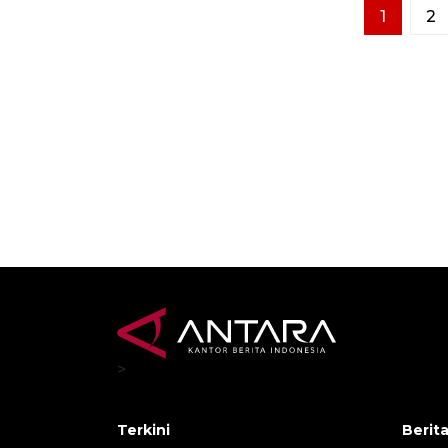
1
2
>
Terkini
Berit