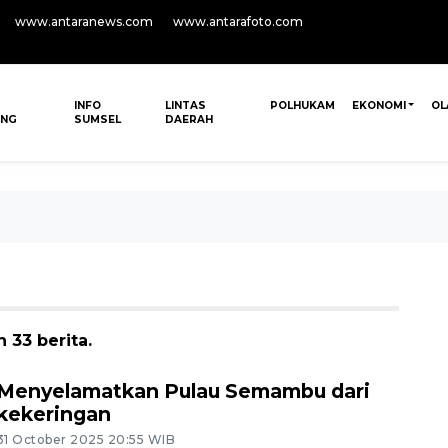
www.antaranews.com
www.antarafoto.com
INFO
LINTAS
POLHUKAM
EKONOMI
OL
ANG
SUMSEL
DAERAH
33 berita.
Menyelamatkan Pulau Semambu dari
kekeringan
31 October 2025 20:55 WIB