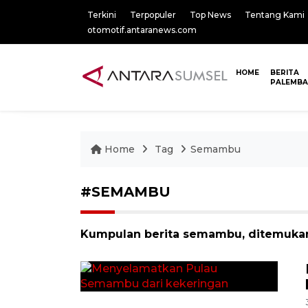
Terkini
Terpopuler
Top News
Tentang Kami
otomotif.antaranews.com
HOME
BERITA
PALEMB
Home
Tag
Semambu
#SEMAMBU
Kumpulan berita semambu, ditemukan 