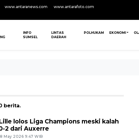
www.antaranews.com
www.antarafoto.com
INFO
LINTAS
POLHUKAM
EKONOMI
OL
ANG
SUMSEL
DAERAH
 berita.
Lille lolos Liga Champions meski kalah
0-2 dari Auxerre
18 May 2026 9:47 WIB