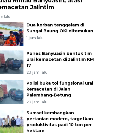
ulau Rimau Banyuasin, atasi
emacetan Jalintim
am lalu
Dua korban tenggelam di
Sungai Baung OKI ditemukan
1 jam lalu
Polres Banyuasin bentuk tim
urai kemacetan di Jalintim KM
17
23 jam lalu
Polisi buka tol fungsional urai
kemacetan di Jalan
Palembang-Betung
23 jam lalu
Sumsel kembangkan
pertanian modern, targetkan
produktivitas padi 10 ton per
hektare