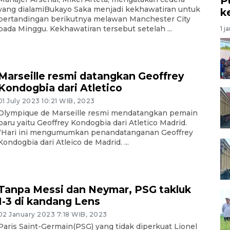
P
yang dialamiBukayo Saka menjadi kekhawatiran untuk
k
pertandingan berikutnya melawan Manchester City
pada Minggu. Kekhawatiran tersebut setelah ...
1 j
Marseille resmi datangkan Geoffrey
Kondogbia dari Atletico
01 July 2023 10:21 WIB, 2023
Olympique de Marseille resmi mendatangkan pemain
baru yaitu Geoffrey Kondogbia dari Atletico Madrid.
“Hari ini mengumumkan penandatanganan Geoffrey
Kondogbia dari Atleico de Madrid. ...
Tanpa Messi dan Neymar, PSG takluk
1-3 di kandang Lens
02 January 2023 7:18 WIB, 2023
Paris Saint-Germain(PSG) yang tidak diperkuat Lionel