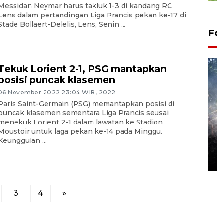
Messidan Neymar harus takluk 1-3 di kandang RC
Lens dalam pertandingan Liga Prancis pekan ke-17 di
Stade Bollaert-Delelis, Lens, Senin ...
F
Tekuk Lorient 2-1, PSG mantapkan
posisi puncak klasemen
06 November 2022 23:04 WIB, 2022
Paris Saint-Germain (PSG) memantapkan posisi di
puncak klasemen sementara Liga Prancis seusai
menekuk Lorient 2-1 dalam lawatan ke Stadion
Moustoir untuk laga pekan ke-14 pada Minggu.
Alokasi anggaran untuk bibit
Keunggulan ...
kopi arabika Gayo
15 June 2026 11:15 WIB
3
4
»