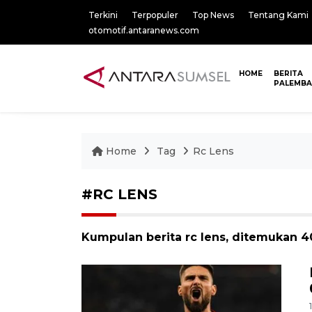
Terkini
Terpopuler
Top News
Tentang Kami
otomotif.antaranews.com
HOME
BERITA
PALEMB
Home
Tag
Rc Lens
#RC LENS
Kumpulan berita rc lens, ditemukan 40