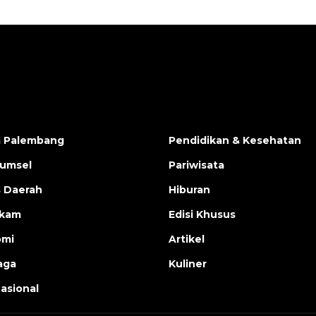
a Palembang
Pendidikan & Kesehatan
Sumsel
Pariwisata
s Daerah
Hiburan
ukam
Edisi Khusus
omi
Artikel
aga
Kuliner
nasional