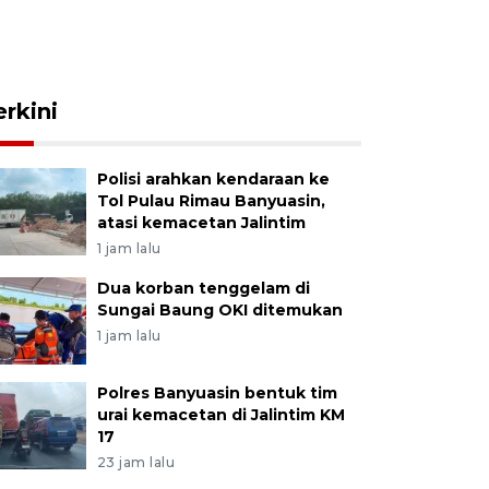
erkini
Polisi arahkan kendaraan ke
Tol Pulau Rimau Banyuasin,
atasi kemacetan Jalintim
1 jam lalu
Dua korban tenggelam di
Sungai Baung OKI ditemukan
1 jam lalu
Polres Banyuasin bentuk tim
urai kemacetan di Jalintim KM
17
23 jam lalu