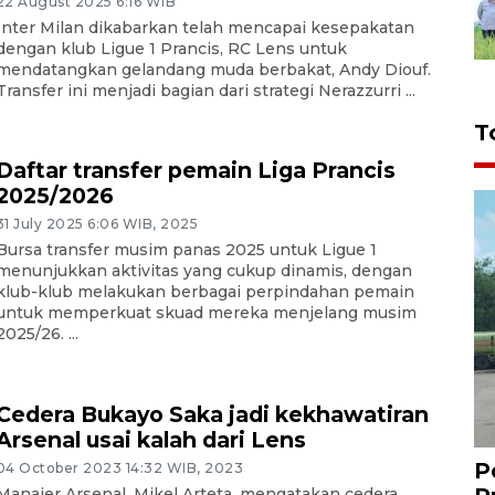
22 August 2025 6:16 WIB
Inter Milan dikabarkan telah mencapai kesepakatan
dengan klub Ligue 1 Prancis, RC Lens untuk
mendatangkan gelandang muda berbakat, Andy Diouf.
Transfer ini menjadi bagian dari strategi Nerazzurri ...
T
Daftar transfer pemain Liga Prancis
2025/2026
31 July 2025 6:06 WIB, 2025
Bursa transfer musim panas 2025 untuk Ligue 1
menunjukkan aktivitas yang cukup dinamis, dengan
klub-klub melakukan berbagai perpindahan pemain
untuk memperkuat skuad mereka menjelang musim
2025/26. ...
Cedera Bukayo Saka jadi kekhawatiran
Arsenal usai kalah dari Lens
P
04 October 2023 14:32 WIB, 2023
Manajer Arsenal, Mikel Arteta, mengatakan cedera