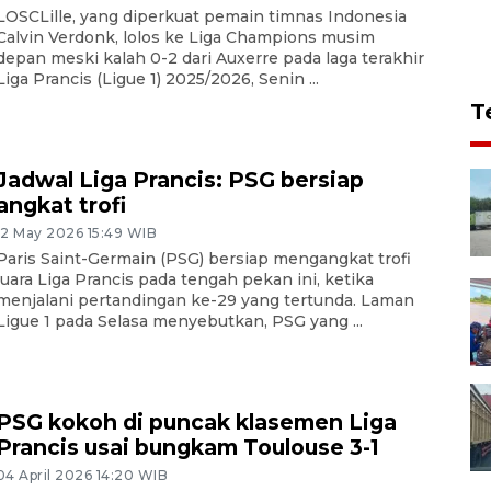
LOSCLille, yang diperkuat pemain timnas Indonesia
Calvin Verdonk, lolos ke Liga Champions musim
depan meski kalah 0-2 dari Auxerre pada laga terakhir
Liga Prancis (Ligue 1) 2025/2026, Senin ...
T
Jadwal Liga Prancis: PSG bersiap
angkat trofi
12 May 2026 15:49 WIB
Paris Saint-Germain (PSG) bersiap mengangkat trofi
juara Liga Prancis pada tengah pekan ini, ketika
menjalani pertandingan ke-29 yang tertunda. Laman
Ligue 1 pada Selasa menyebutkan, PSG yang ...
PSG kokoh di puncak klasemen Liga
Prancis usai bungkam Toulouse 3-1
04 April 2026 14:20 WIB