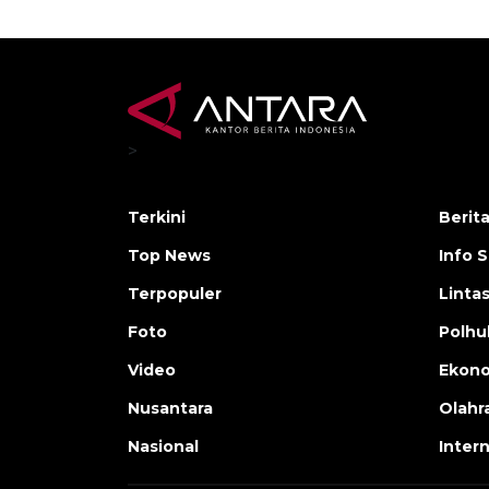
>
Terkini
Berit
Top News
Info 
Terpopuler
Linta
Foto
Polh
Video
Ekon
Nusantara
Olahr
Nasional
Inter