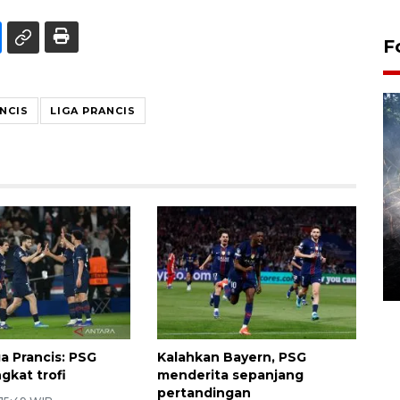
F
NCIS
LIGA PRANCIS
Alokasi anggaran untuk bibit
kopi arabika Gayo
15 June 2026 11:15 WIB
a Prancis: PSG
Kalahkan Bayern, PSG
gkat trofi
menderita sepanjang
pertandingan