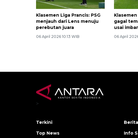
Klasemen Liga Prancis: PSG
Klasemen 
menjauh dari Lens menuju
gagal tem
perebutan juara
usai imba
06 April 2026 10:13 WIB
06 April 202
>
Terkini
Berit
Top News
Info 