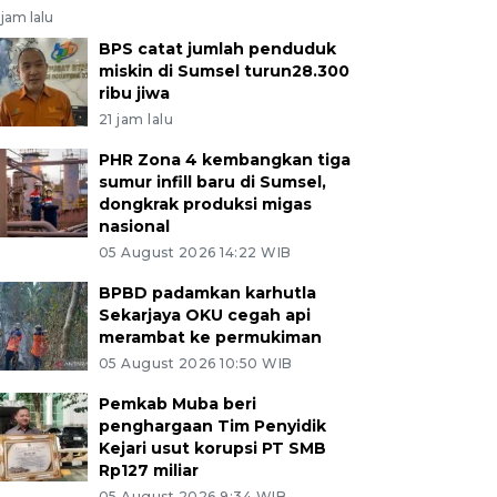
jam lalu
BPS catat jumlah penduduk
miskin di Sumsel turun28.300
ribu jiwa
21 jam lalu
PHR Zona 4 kembangkan tiga
sumur infill baru di Sumsel,
dongkrak produksi migas
nasional
05 August 2026 14:22 WIB
BPBD padamkan karhutla
Sekarjaya OKU cegah api
merambat ke permukiman
05 August 2026 10:50 WIB
Pemkab Muba beri
penghargaan Tim Penyidik
Kejari usut korupsi PT SMB
Rp127 miliar
05 August 2026 9:34 WIB