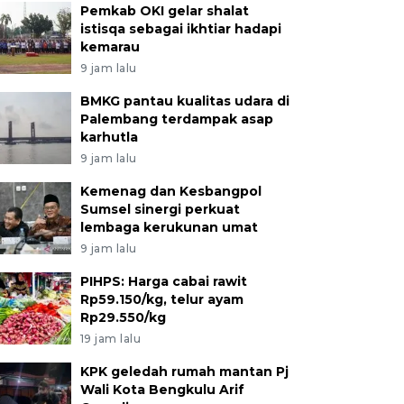
Pemkab OKI gelar shalat
istisqa sebagai ikhtiar hadapi
kemarau
9 jam lalu
BMKG pantau kualitas udara di
Palembang terdampak asap
karhutla
9 jam lalu
Kemenag dan Kesbangpol
Sumsel sinergi perkuat
lembaga kerukunan umat
9 jam lalu
PIHPS: Harga cabai rawit
Rp59.150/kg, telur ayam
Rp29.550/kg
19 jam lalu
KPK geledah rumah mantan Pj
Wali Kota Bengkulu Arif