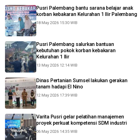
Pusri Palembang bantu sarana belajar anak
korban kebakaran Kelurahan 1 Ilir Palembang
18 May 2026 15:30 WIB
Pusri Palembang salurkan bantuan
kebutuhan pokok korban kebakaran
Kelurahan 1 Ilir
13 May 2026 12:14 WIB
Dinas Pertanian Sumsel lakukan gerakan
tanam hadapi El Nino
12 May 2026 17:39 WIB
Varita Pusri gelar pelatihan manajemen
proyek perkuat kompetensi SDM industri
06 May 2026 14:35 WIB