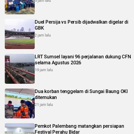
5 jam lalu
Duel Persija vs Persib dijadwalkan digelar di
GBK
2 jam lalu
LRT Sumsel layani 96 perjalanan dukung CFN
selama Agustus 2026
19 jam lalu
Dua korban tenggelam di Sungai Baung OKI
ditemukan
21 jam lalu
Pemkot Palembang matangkan persiapan
Festival Perahu Bidar