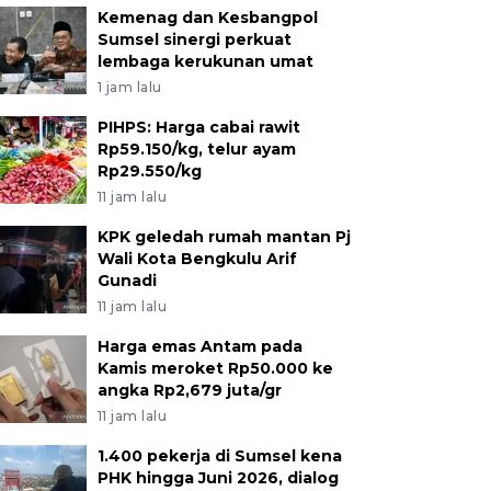
Kemenag dan Kesbangpol
Sumsel sinergi perkuat
lembaga kerukunan umat
1 jam lalu
PIHPS: Harga cabai rawit
Rp59.150/kg, telur ayam
Rp29.550/kg
11 jam lalu
KPK geledah rumah mantan Pj
Wali Kota Bengkulu Arif
Gunadi
11 jam lalu
Harga emas Antam pada
Kamis meroket Rp50.000 ke
angka Rp2,679 juta/gr
11 jam lalu
1.400 pekerja di Sumsel kena
PHK hingga Juni 2026, dialog