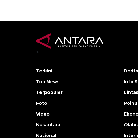
>
Terkini
Berit
Top News
Info 
Terpopuler
Linta
Foto
Polh
Video
Ekon
Nusantara
Olahr
Nasional
Inter