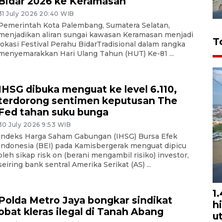
Bidar 2026 ke Keramasan
31 July 2026 20:40 WIB
Pemerintah Kota Palembang, Sumatera Selatan,
menjadikan aliran sungai kawasan Keramasan menjadi
T
lokasi Festival Perahu BidarTradisional dalam rangka
menyemarakkan Hari Ulang Tahun (HUT) Ke-81 ...
IHSG dibuka menguat ke level 6.110,
terdorong sentimen keputusan The
Fed tahan suku bunga
30 July 2026 9:53 WIB
Indeks Harga Saham Gabungan (IHSG) Bursa Efek
Indonesia (BEI) pada Kamisbergerak menguat dipicu
oleh sikap risk on (berani mengambil risiko) investor,
seiring bank sentral Amerika Serikat (AS) ...
1
Polda Metro Jaya bongkar sindikat
h
obat kleras ilegal di Tanah Abang
u