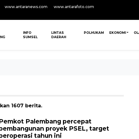
www.antaranews.com
www.antarafoto.com
INFO
LINTAS
POLHUKAM
EKONOMI
OL
ANG
SUMSEL
DAERAH
an 1607 berita.
Pemkot Palembang percepat
pembangunan proyek PSEL, target
beroperasi tahun ini