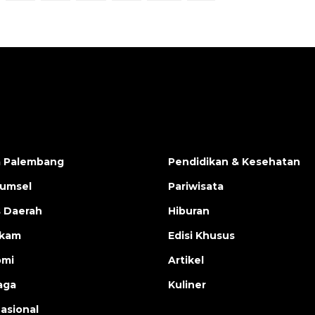
a Palembang
Pendidikan & Kesehatan
Sumsel
Pariwisata
s Daerah
Hiburan
ukam
Edisi Khusus
omi
Artikel
aga
Kuliner
nasional