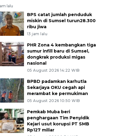
jam lalu
BPS catat jumlah penduduk
miskin di Sumsel turun28.300
ribu jiwa
13 jam lalu
PHR Zona 4 kembangkan tiga
sumur infill baru di Sumsel,
dongkrak produksi migas
nasional
05 August 2026 14:22 WIB
BPBD padamkan karhutla
Sekarjaya OKU cegah api
merambat ke permukiman
05 August 2026 10:50 WIB
Pemkab Muba beri
penghargaan Tim Penyidik
Kejari usut korupsi PT SMB
Rp127 miliar