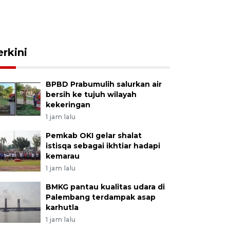
erkini
BPBD Prabumulih salurkan air
bersih ke tujuh wilayah
kekeringan
1 jam lalu
Pemkab OKI gelar shalat
istisqa sebagai ikhtiar hadapi
kemarau
1 jam lalu
BMKG pantau kualitas udara di
Palembang terdampak asap
karhutla
1 jam lalu