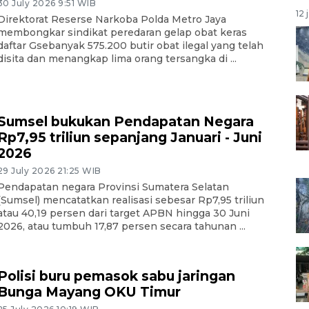
30 July 2026 9:51 WIB
12 
Direktorat Reserse Narkoba Polda Metro Jaya
membongkar sindikat peredaran gelap obat keras
daftar Gsebanyak 575.200 butir obat ilegal yang telah
disita dan menangkap lima orang tersangka di ...
Sumsel bukukan Pendapatan Negara
Rp7,95 triliun sepanjang Januari - Juni
2026
29 July 2026 21:25 WIB
Pendapatan negara Provinsi Sumatera Selatan
(Sumsel) mencatatkan realisasi sebesar Rp7,95 triliun
atau 40,19 persen dari target APBN hingga 30 Juni
2026, atau tumbuh 17,87 persen secara tahunan ...
Polisi buru pemasok sabu jaringan
Bunga Mayang OKU Timur