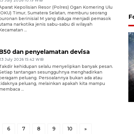
25 July 2026 10:19 WIB
Aparat Kepolisian Resor (Polres) Ogan Komering Ulu
(OKU) Timur, Sumatera Selatan, memburu seorang
F
buronan berinisial M yang diduga menjadi pemasok
utama narkotika jenis sabu-sabu di wilayah
Kecamatan ...
B50 dan penyelamatan devisa
23 July 2026 15:42 WIB
Takdir kehidupan selalu menyelipkan banyak pesan.
Setiap tantangan sesungguhnya menghadirkan
beragam peluang. Persoalannya bukan ada atau
Alokasi anggaran untuk bibit
tidaknya peluang, melainkan apakah kita mampu
kopi arabika Gayo
membaca ...
15 June 2026 11:15 WIB
6
7
8
9
10
»