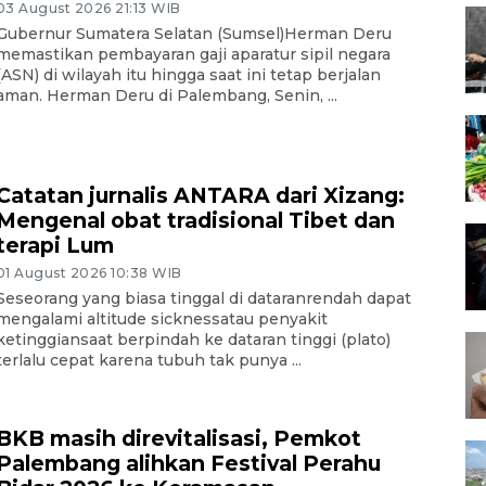
03 August 2026 21:13 WIB
Gubernur Sumatera Selatan (Sumsel)Herman Deru
memastikan pembayaran gaji aparatur sipil negara
(ASN) di wilayah itu hingga saat ini tetap berjalan
aman. Herman Deru di Palembang, Senin, ...
Catatan jurnalis ANTARA dari Xizang:
Mengenal obat tradisional Tibet dan
terapi Lum
01 August 2026 10:38 WIB
Seseorang yang biasa tinggal di dataranrendah dapat
mengalami altitude sicknessatau penyakit
ketinggiansaat berpindah ke dataran tinggi (plato)
terlalu cepat karena tubuh tak punya ...
BKB masih direvitalisasi, Pemkot
Palembang alihkan Festival Perahu