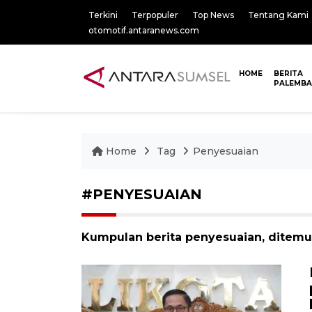
Terkini
Terpopuler
Top News
Tentang Kami
otomotif.antaranews.com
HOME
BERITA
PALEMB
Home
Tag
Penyesuaian
#PENYESUAIAN
Kumpulan berita penyesuaian, ditemuk