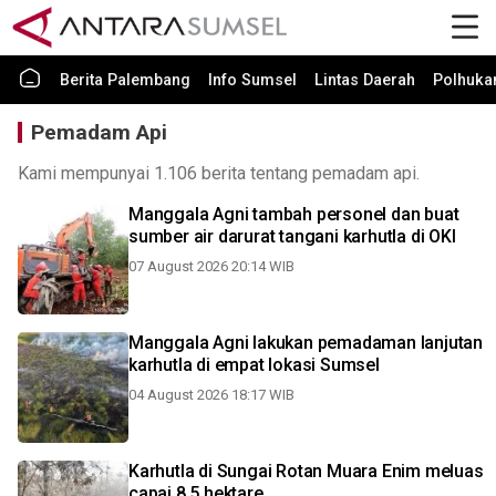
Berita Palembang
Info Sumsel
Lintas Daerah
Polhuk
Pemadam Api
Kami mempunyai 1.106 berita tentang pemadam api.
Manggala Agni tambah personel dan buat
sumber air darurat tangani karhutla di OKI
07 August 2026 20:14 WIB
Manggala Agni lakukan pemadaman lanjutan
karhutla di empat lokasi Sumsel
04 August 2026 18:17 WIB
Karhutla di Sungai Rotan Muara Enim meluas
capai 8,5 hektare