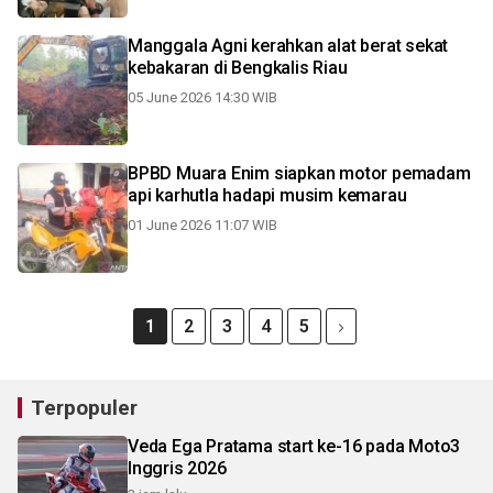
Manggala Agni kerahkan alat berat sekat
kebakaran di Bengkalis Riau
05 June 2026 14:30 WIB
BPBD Muara Enim siapkan motor pemadam
api karhutla hadapi musim kemarau
01 June 2026 11:07 WIB
1
2
3
4
5
Terpopuler
Veda Ega Pratama start ke-16 pada Moto3
Inggris 2026