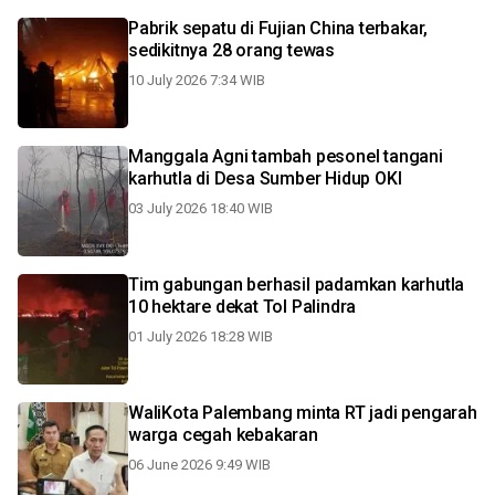
Pabrik sepatu di Fujian China terbakar,
sedikitnya 28 orang tewas
10 July 2026 7:34 WIB
Manggala Agni tambah pesonel tangani
karhutla di Desa Sumber Hidup OKI
03 July 2026 18:40 WIB
Tim gabungan berhasil padamkan karhutla
10 hektare dekat Tol Palindra
01 July 2026 18:28 WIB
WaliKota Palembang minta RT jadi pengarah
warga cegah kebakaran
06 June 2026 9:49 WIB