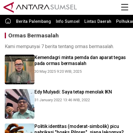
Berita Palembang
Info Sumsel
Lintas Daerah
Polhuk
Ormas Bermasalah
Kami mempunyai 7 berita tentang ormas bermasalah.
Kemendagri minta pemda dan aparat tegas
pada ormas bermasalah
30 May 2025 9:20 WIB, 2025
Edy Mulyadi: Saya tetap menolak IKN
31 January 2022 13:46 WIB, 2022
Politik identitas (moderat-simbolik) picu
pabrikasi "hoaks Pilpres", siapa lakonnya?