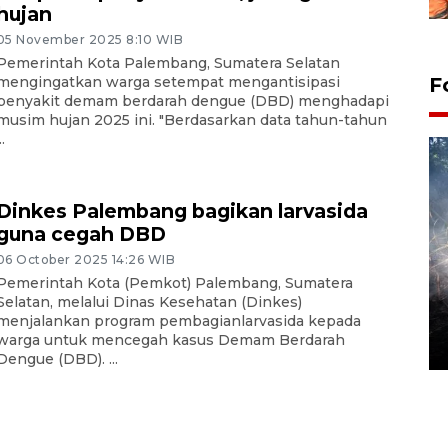
hujan
05 November 2025 8:10 WIB
Pemerintah Kota Palembang, Sumatera Selatan
F
mengingatkan warga setempat mengantisipasi
penyakit demam berdarah dengue (DBD) menghadapi
musim hujan 2025 ini. "Berdasarkan data tahun-tahun
..
Dinkes Palembang bagikan larvasida
guna cegah DBD
06 October 2025 14:26 WIB
Pemerintah Kota (Pemkot) Palembang, Sumatera
Alokasi anggaran untuk bibit
Selatan, melalui Dinas Kesehatan (Dinkes)
kopi arabika Gayo
menjalankan program pembagianlarvasida kepada
warga untuk mencegah kasus Demam Berdarah
15 June 2026 11:15 WIB
Dengue (DBD). ...