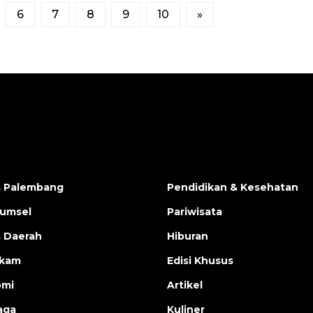
6
7
8
9
10
»
a Palembang
Pendidikan & Kesehatan
Sumsel
Pariwisata
s Daerah
Hiburan
ukam
Edisi Khusus
omi
Artikel
aga
Kuliner