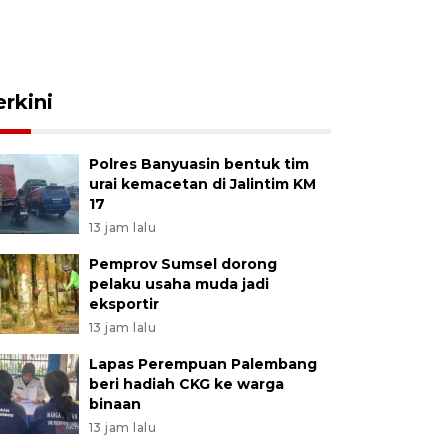
erkini
Polres Banyuasin bentuk tim
urai kemacetan di Jalintim KM
17
13 jam lalu
Pemprov Sumsel dorong
pelaku usaha muda jadi
eksportir
13 jam lalu
Lapas Perempuan Palembang
beri hadiah CKG ke warga
binaan
13 jam lalu