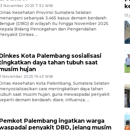
k
13 November 2025 7:32 WIB
Dinas Kesehatan Provinsi Sumatera Selatan
13 
menangani sebanyak 3.465 kasus demam berdarah
dengue (DBD) di wilayah itu hingga November 2025.
Kepala Bidang Pencegahan dan Pengendalian
Penyakit Dinkes ...
Dinkes Kota Palembang sosialisasi
tingkatkan daya tahan tubuh saat
musim hujan
11 November 2025 19:43 WIB
Dinas Kesehatan Kota Palembang, Sumatera Selatan
menyosialisasikan cara meningkatkan daya tahan
tubuh saat musim hujan, guna mewaspadai penyakit
seperti demam berdarah, diare, influenza, ...
Pemkot Palembang ingatkan warga
waspadai penyakit DBD, jelang musim