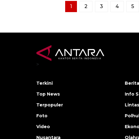
1
2
3
4
5
>
Terkini
Berit
Top News
Info 
Terpopuler
Linta
Foto
Polh
Video
Ekon
Nusantara
Olahr