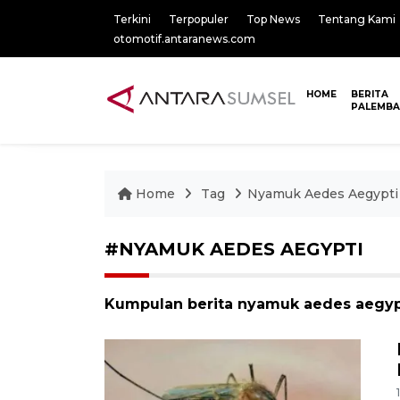
Terkini
Terpopuler
Top News
Tentang Kami
otomotif.antaranews.com
HOME
BERITA
PALEMB
Home
Tag
Nyamuk Aedes Aegypti
#NYAMUK AEDES AEGYPTI
Kumpulan berita nyamuk aedes aegypti