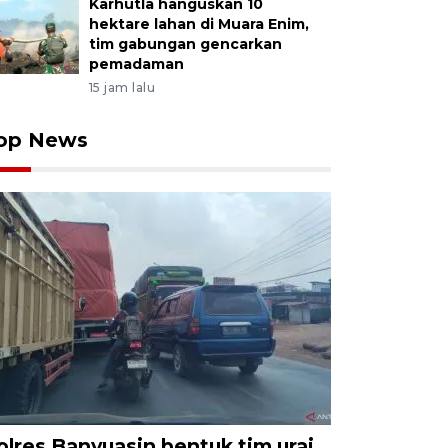
Karhutla hanguskan 10
hektare lahan di Muara Enim,
tim gabungan gencarkan
pemadaman
15 jam lalu
op News
olres Banyuasin bentuk tim urai