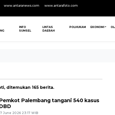
www.antaranews.com
www.antarafoto.com
INFO
LINTAS
POLHUKAM
EKONOMI
OL
ANG
SUMSEL
DAERAH
, ditemukan 165 berita.
Pemkot Palembang tangani 540 kasus
DBD
17 June 2026 23:17 WIB