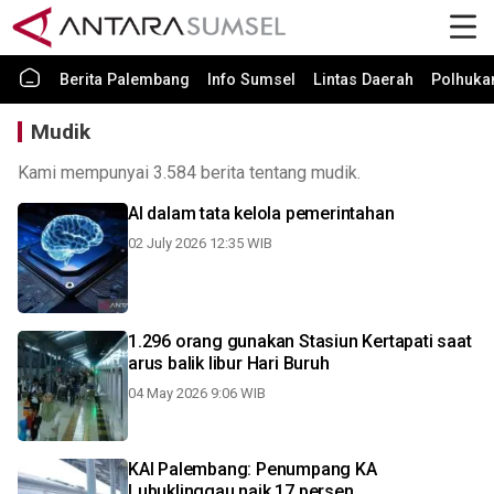
Berita Palembang
Info Sumsel
Lintas Daerah
Polhuk
Mudik
Kami mempunyai 3.584 berita tentang mudik.
AI dalam tata kelola pemerintahan
02 July 2026 12:35 WIB
1.296 orang gunakan Stasiun Kertapati saat
arus balik libur Hari Buruh
04 May 2026 9:06 WIB
KAI Palembang: Penumpang KA
Lubuklinggau naik 17 persen