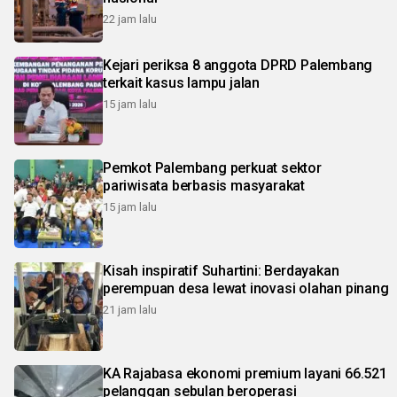
22 jam lalu
Kejari periksa 8 anggota DPRD Palembang
terkait kasus lampu jalan
15 jam lalu
Pemkot Palembang perkuat sektor
pariwisata berbasis masyarakat
15 jam lalu
Kisah inspiratif Suhartini: Berdayakan
perempuan desa lewat inovasi olahan pinang
21 jam lalu
KA Rajabasa ekonomi premium layani 66.521
pelanggan sebulan beroperasi