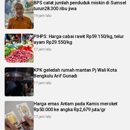
BPS catat jumlah penduduk miskin di Sumsel
turun28.300 ribu jiwa
19 jam lalu
PIHPS: Harga cabai rawit Rp59.150/kg, telur
ayam Rp29.550/kg
17 jam lalu
KPK geledah rumah mantan Pj Wali Kota
Bengkulu Arif Gunadi
17 jam lalu
Harga emas Antam pada Kamis meroket
Rp50.000 ke angka Rp2,679 juta/gr
17 jam lalu