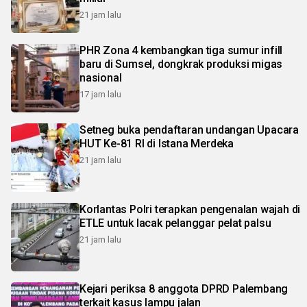
21 jam lalu
PHR Zona 4 kembangkan tiga sumur infill
baru di Sumsel, dongkrak produksi migas
nasional
17 jam lalu
Setneg buka pendaftaran undangan Upacara
HUT Ke-81 RI di Istana Merdeka
21 jam lalu
Korlantas Polri terapkan pengenalan wajah di
ETLE untuk lacak pelanggar pelat palsu
21 jam lalu
Kejari periksa 8 anggota DPRD Palembang
terkait kasus lampu jalan