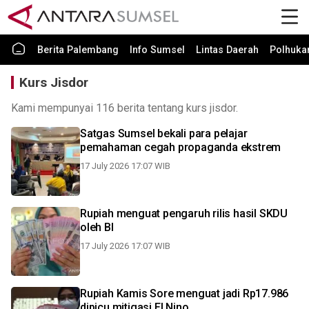
Berita Palembang
Info Sumsel
Lintas Daerah
Polhuk
Kurs Jisdor
Kami mempunyai 116 berita tentang kurs jisdor.
Satgas Sumsel bekali para pelajar
pemahaman cegah propaganda ekstrem
17 July 2026 17:07 WIB
Rupiah menguat pengaruh rilis hasil SKDU
oleh BI
17 July 2026 17:07 WIB
Rupiah Kamis Sore menguat jadi Rp17.986
dipicu mitigasi El Nino