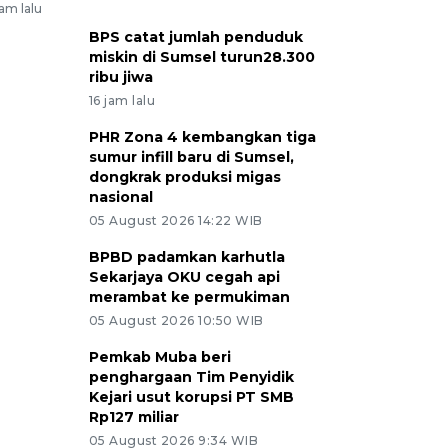
jam lalu
BPS catat jumlah penduduk
miskin di Sumsel turun28.300
ribu jiwa
16 jam lalu
PHR Zona 4 kembangkan tiga
sumur infill baru di Sumsel,
dongkrak produksi migas
nasional
05 August 2026 14:22 WIB
BPBD padamkan karhutla
Sekarjaya OKU cegah api
merambat ke permukiman
05 August 2026 10:50 WIB
Pemkab Muba beri
penghargaan Tim Penyidik
Kejari usut korupsi PT SMB
Rp127 miliar
05 August 2026 9:34 WIB