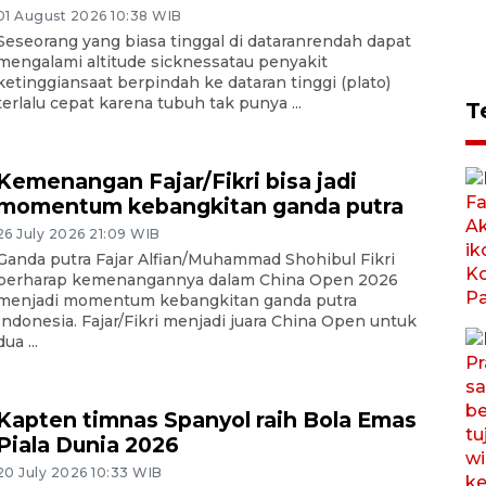
01 August 2026 10:38 WIB
Seseorang yang biasa tinggal di dataranrendah dapat
mengalami altitude sicknessatau penyakit
ketinggiansaat berpindah ke dataran tinggi (plato)
terlalu cepat karena tubuh tak punya ...
T
Kemenangan Fajar/Fikri bisa jadi
momentum kebangkitan ganda putra
26 July 2026 21:09 WIB
Ganda putra Fajar Alfian/Muhammad Shohibul Fikri
berharap kemenangannya dalam China Open 2026
menjadi momentum kebangkitan ganda putra
Indonesia. Fajar/Fikri menjadi juara China Open untuk
dua ...
Kapten timnas Spanyol raih Bola Emas
Piala Dunia 2026
20 July 2026 10:33 WIB