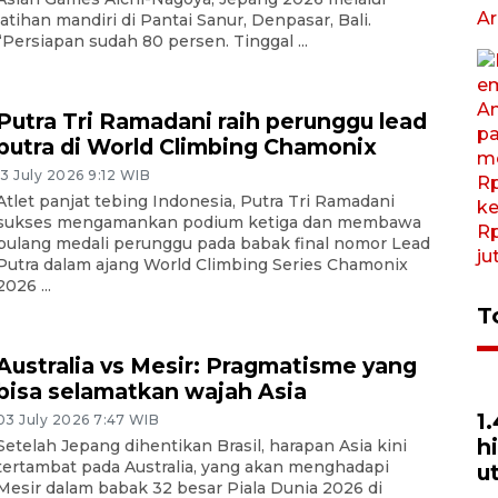
latihan mandiri di Pantai Sanur, Denpasar, Bali.
“Persiapan sudah 80 persen. Tinggal ...
Putra Tri Ramadani raih perunggu lead
putra di World Climbing Chamonix
13 July 2026 9:12 WIB
Atlet panjat tebing Indonesia, Putra Tri Ramadani
sukses mengamankan podium ketiga dan membawa
pulang medali perunggu pada babak final nomor Lead
Putra dalam ajang World Climbing Series Chamonix
2026 ...
T
Australia vs Mesir: Pragmatisme yang
bisa selamatkan wajah Asia
1
03 July 2026 7:47 WIB
h
Setelah Jepang dihentikan Brasil, harapan Asia kini
tertambat pada Australia, yang akan menghadapi
u
Mesir dalam babak 32 besar Piala Dunia 2026 di