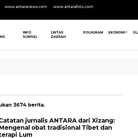
www.antaranews.com
www.antarafoto.com
INFO
LINTAS
POLHUKAM
EKONOMI
OL
ANG
SUMSEL
DAERAH
ukan 3674 berita.
Catatan jurnalis ANTARA dari Xizang:
Mengenal obat tradisional Tibet dan
terapi Lum