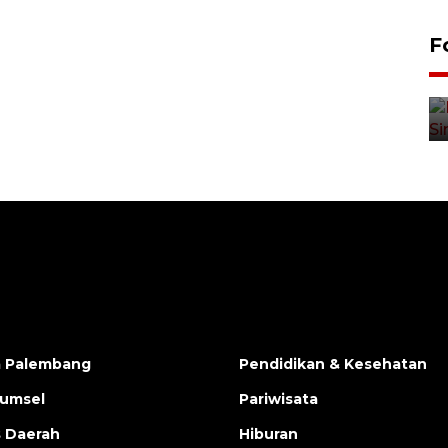
F
Alokasi anggaran untuk bibit
kopi arabika Gayo
15 June 2026 11:15 WIB
a Palembang
Pendidikan & Kesehatan
Sumsel
Pariwisata
s Daerah
Hiburan