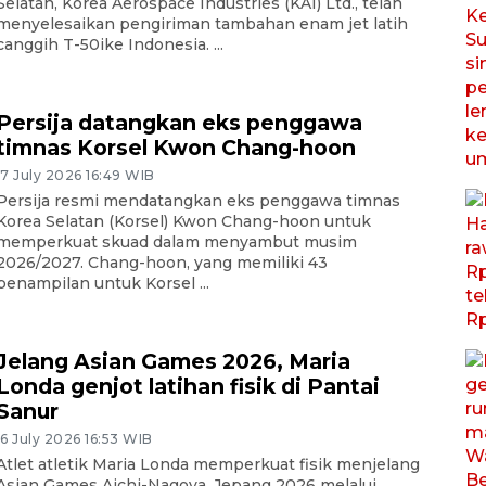
Selatan, Korea Aerospace Industries (KAI) Ltd., telah
menyelesaikan pengiriman tambahan enam jet latih
canggih T-50ike Indonesia. ...
Persija datangkan eks penggawa
timnas Korsel Kwon Chang-hoon
17 July 2026 16:49 WIB
Persija resmi mendatangkan eks penggawa timnas
Korea Selatan (Korsel) Kwon Chang-hoon untuk
memperkuat skuad dalam menyambut musim
2026/2027. Chang-hoon, yang memiliki 43
penampilan untuk Korsel ...
Jelang Asian Games 2026, Maria
Londa genjot latihan fisik di Pantai
Sanur
16 July 2026 16:53 WIB
Atlet atletik Maria Londa memperkuat fisik menjelang
Asian Games Aichi-Nagoya, Jepang 2026 melalui