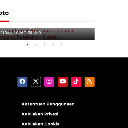
oto
Pemadaman kebakaran lahan
Kebakaran
di Simpang Pelabuhan Dalam
Rambutan
21 July 2026 11:35 WIB
08 July 2026 
Ketentuan Penggunaan
Kebijakan Privasi
Kebijakan Cookie