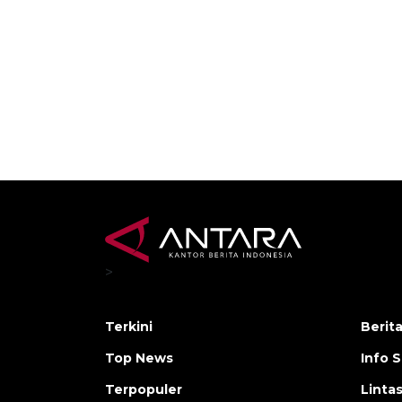
>
Terkini
Berit
Top News
Info 
Terpopuler
Linta