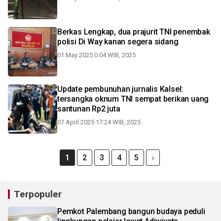
Berkas Lengkap, dua prajurit TNI penembak
polisi Di Way kanan segera sidang
01 May 2025 0:04 WIB, 2025
Update pembunuhan jurnalis Kalsel:
tersangka oknum TNI sempat berikan uang
santunan Rp2 juta
07 April 2025 17:24 WIB, 2025
1
2
3
4
5
Terpopuler
Pemkot Palembang bangun budaya peduli