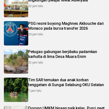
lingkungan pelajar lewat Adiwiyata
22 jam lalu
PSG resmi boyong Maghnes Akliouche dari
Monaco pada bursa transfer 2026
20 jam lalu
Petugas gabungan berjibaku padamkan
karhutla di lima Desa Muara Enim
22 jam lalu
Tim SAR temukan dua anak korban
tenggelam di Sungai Selabung OKU Selatan
7 jam lalu
Dorong UMKM binaan naik kelas, Pusri gaet