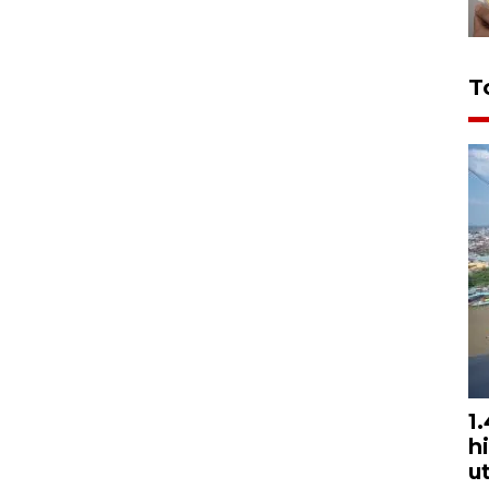
T
1
h
u