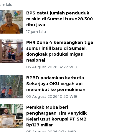
jam lalu
BPS catat jumlah penduduk
miskin di Sumsel turun28.300
ribu jiwa
17 jam lalu
PHR Zona 4 kembangkan tiga
sumur infill baru di Sumsel,
dongkrak produksi migas
nasional
05 August 2026 14:22 WIB
BPBD padamkan karhutla
Sekarjaya OKU cegah api
merambat ke permukiman
05 August 2026 10:50 WIB
Pemkab Muba beri
penghargaan Tim Penyidik
Kejari usut korupsi PT SMB
Rp127 miliar
05 August 2026 9:34 WIB