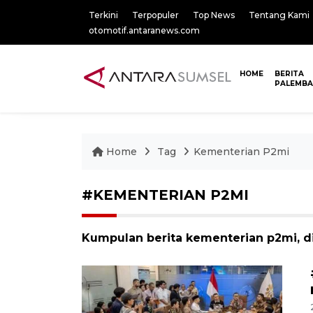
Terkini
Terpopuler
Top News
Tentang Kami
otomotif.antaranews.com
HOME
BERITA
PALEMB
Home
Tag
Kementerian P2mi
#KEMENTERIAN P2MI
Kumpulan berita kementerian p2mi, di