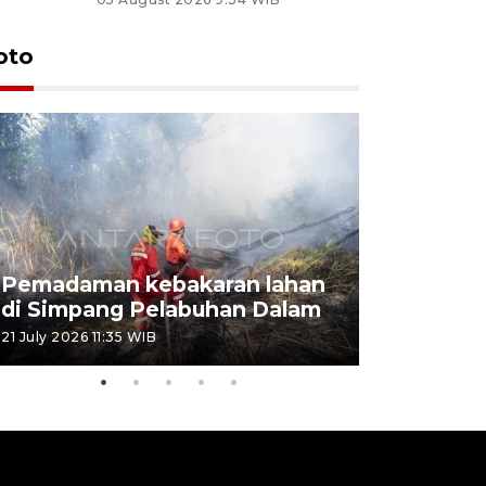
oto
Pemadaman kebakaran lahan
Kebakaran
di Simpang Pelabuhan Dalam
Rambutan
21 July 2026 11:35 WIB
08 July 2026 