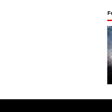
F
Alokasi anggaran untuk bibit
kopi arabika Gayo
15 June 2026 11:15 WIB