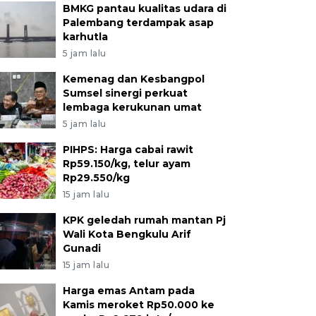
BMKG pantau kualitas udara di
Palembang terdampak asap
karhutla
5 jam lalu
Kemenag dan Kesbangpol
Sumsel sinergi perkuat
lembaga kerukunan umat
5 jam lalu
PIHPS: Harga cabai rawit
Rp59.150/kg, telur ayam
Rp29.550/kg
15 jam lalu
KPK geledah rumah mantan Pj
Wali Kota Bengkulu Arif
Gunadi
15 jam lalu
Harga emas Antam pada
Kamis meroket Rp50.000 ke