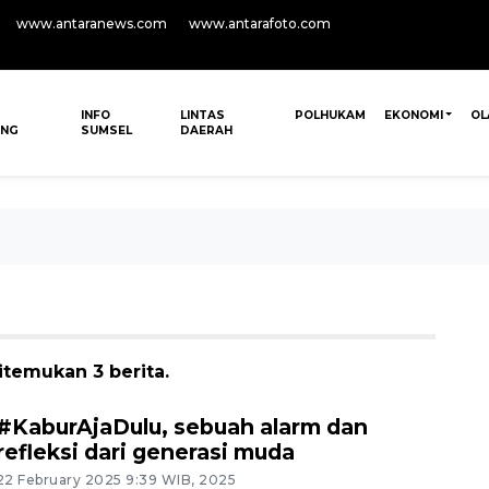
www.antaranews.com
www.antarafoto.com
INFO
LINTAS
POLHUKAM
EKONOMI
OL
ANG
SUMSEL
DAERAH
temukan 3 berita.
#KaburAjaDulu, sebuah alarm dan
refleksi dari generasi muda
22 February 2025 9:39 WIB, 2025