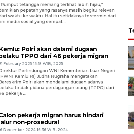
“Rumput tetangga memang terlihat lebih hijau,”
demikian pepatah yang rasanya masih begitu relevan
dari waktu ke waktu. Hal itu setidaknya tercermin dari
lini media sosial yang sempat ...
T
Kemlu: Polri akan dalami dugaan
pelaku TPPO dari 46 pekerja migran
21 February 2025 15:18 WIB, 2025
Direktur Perlindungan WNI Kementerian Luar Negeri
(PWNI Kemlu RI) Judha Nugraha mengatakan
Bareskrim Polri akan mendalami dugaan adanya
pelaku tindak pidana perdagangan orang (TPPO) dari
46 pekerja ...
Calon pekerja migran harus hindari
jalur non-prosedural
16 December 2024 16:36 WIB, 2024