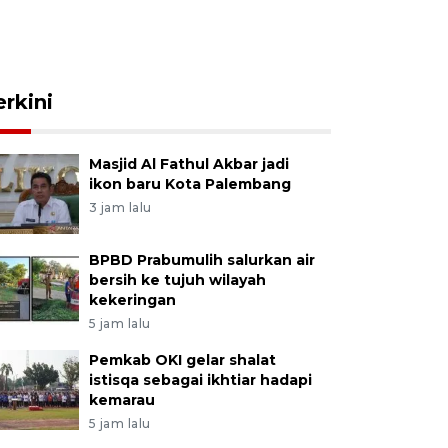
erkini
Masjid Al Fathul Akbar jadi
ikon baru Kota Palembang
3 jam lalu
BPBD Prabumulih salurkan air
bersih ke tujuh wilayah
kekeringan
5 jam lalu
Pemkab OKI gelar shalat
istisqa sebagai ikhtiar hadapi
kemarau
5 jam lalu