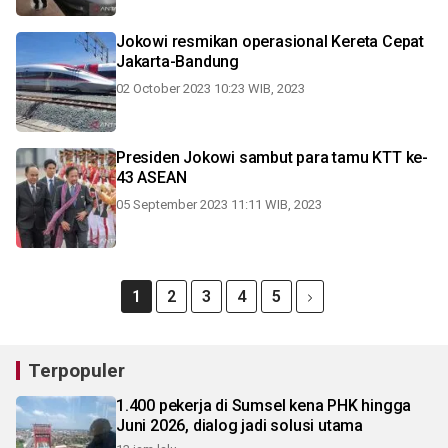
Jokowi resmikan operasional Kereta Cepat
Jakarta-Bandung
02 October 2023 10:23 WIB, 2023
Presiden Jokowi sambut para tamu KTT ke-
43 ASEAN
05 September 2023 11:11 WIB, 2023
1
2
3
4
5
Terpopuler
1.400 pekerja di Sumsel kena PHK hingga
Juni 2026, dialog jadi solusi utama