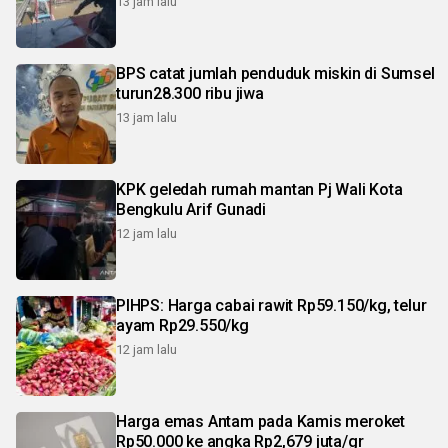
13 jam lalu
BPS catat jumlah penduduk miskin di Sumsel
turun28.300 ribu jiwa
13 jam lalu
KPK geledah rumah mantan Pj Wali Kota
Bengkulu Arif Gunadi
12 jam lalu
PIHPS: Harga cabai rawit Rp59.150/kg, telur
ayam Rp29.550/kg
12 jam lalu
Harga emas Antam pada Kamis meroket
Rp50.000 ke angka Rp2,679 juta/gr