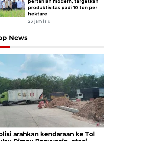
pertanian modern, targetkan
produktivitas padi 10 ton per
hektare
23 jam lalu
op News
olisi arahkan kendaraan ke Tol