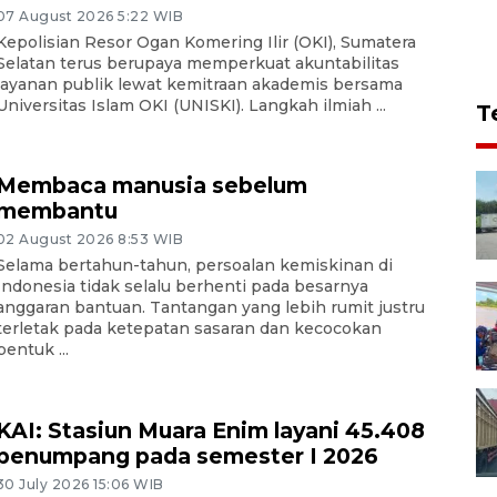
07 August 2026 5:22 WIB
Kepolisian Resor Ogan Komering Ilir (OKI), Sumatera
Selatan terus berupaya memperkuat akuntabilitas
layanan publik lewat kemitraan akademis bersama
Universitas Islam OKI (UNISKI). Langkah ilmiah ...
T
Membaca manusia sebelum
membantu
02 August 2026 8:53 WIB
Selama bertahun-tahun, persoalan kemiskinan di
Indonesia tidak selalu berhenti pada besarnya
anggaran bantuan. Tantangan yang lebih rumit justru
terletak pada ketepatan sasaran dan kecocokan
bentuk ...
KAI: Stasiun Muara Enim layani 45.408
penumpang pada semester I 2026
30 July 2026 15:06 WIB