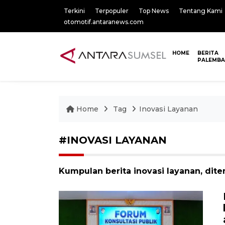
Terkini
Terpopuler
Top News
Tentang Kami
otomotif.antaranews.com
HOME
BERITA
PALEMB
Home
Tag
Inovasi Layanan
#INOVASI LAYANAN
Kumpulan berita inovasi layanan, dite