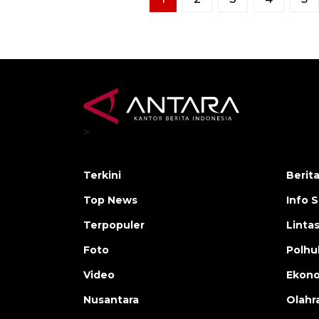
>
Terkini
Berit
Top News
Info 
Terpopuler
Linta
Foto
Polh
Video
Ekon
Nusantara
Olahr