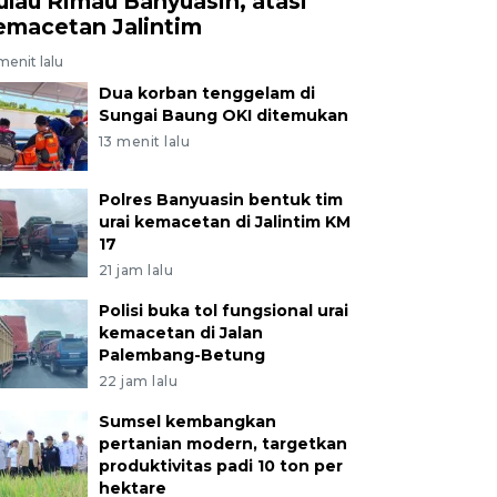
ulau Rimau Banyuasin, atasi
emacetan Jalintim
menit lalu
Dua korban tenggelam di
Sungai Baung OKI ditemukan
13 menit lalu
Polres Banyuasin bentuk tim
urai kemacetan di Jalintim KM
17
21 jam lalu
Polisi buka tol fungsional urai
kemacetan di Jalan
Palembang-Betung
22 jam lalu
Sumsel kembangkan
pertanian modern, targetkan
produktivitas padi 10 ton per
hektare