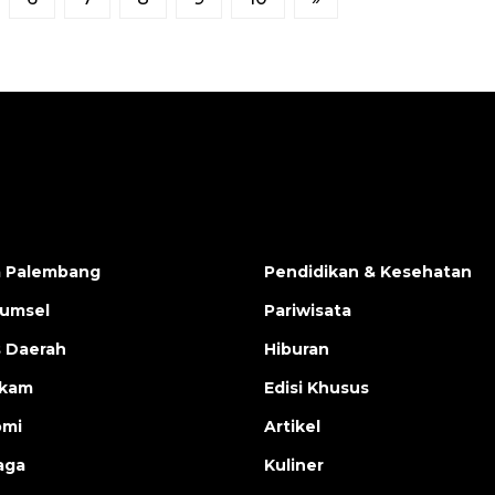
a Palembang
Pendidikan & Kesehatan
Sumsel
Pariwisata
s Daerah
Hiburan
ukam
Edisi Khusus
omi
Artikel
aga
Kuliner