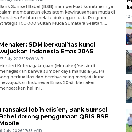
P
k
Bank Sumsel Babel (BSB) memperkuat komitmennya
dalam membangun ekosistem kewirausahaan muda di
12 
Sumatera Selatan melalui dukungan pada Program
Strategis 100.000 Sultan Muda Sumatera Selatan. ...
Menaker: SDM berkualitas kunci
wujudkan Indonesia Emas 2045
23 July 2026 15:09 WIB
Menteri Ketenagakerjaan (Menaker) Yassierli
menegaskan bahwa sumber daya manusia (SDM)
yang berkualitas dan berdaya saing menjadi kunci
mewujudkan Indonesia Emas 2045. Menaker
mengatakan hal ini ...
Transaksi lebih efisien, Bank Sumsel
Babel dorong penggunaan QRIS BSB
Mobile
18 July 2026 17:35 WIB