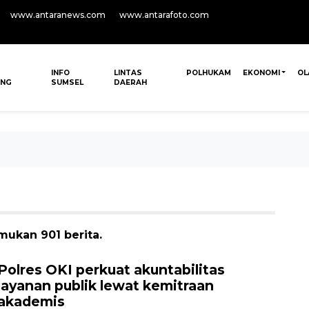
www.antaranews.com
www.antarafoto.com
INFO
LINTAS
POLHUKAM
EKONOMI
OL
ANG
SUMSEL
DAERAH
mukan 901 berita.
Polres OKI perkuat akuntabilitas
layanan publik lewat kemitraan
akademis