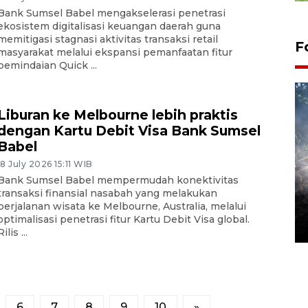
Bank Sumsel Babel mengakselerasi penetrasi
ekosistem digitalisasi keuangan daerah guna
memitigasi stagnasi aktivitas transaksi retail
F
masyarakat melalui ekspansi pemanfaatan fitur
pemindaian Quick ...
Liburan ke Melbourne lebih praktis
dengan Kartu Debit Visa Bank Sumsel
Babel
18 July 2026 15:11 WIB
Bank Sumsel Babel mempermudah konektivitas
Alokasi anggaran untuk bibit
transaksi finansial nasabah yang melakukan
kopi arabika Gayo
perjalanan wisata ke Melbourne, Australia, melalui
optimalisasi penetrasi fitur Kartu Debit Visa global.
15 June 2026 11:15 WIB
Rilis ...
6
7
8
9
10
»