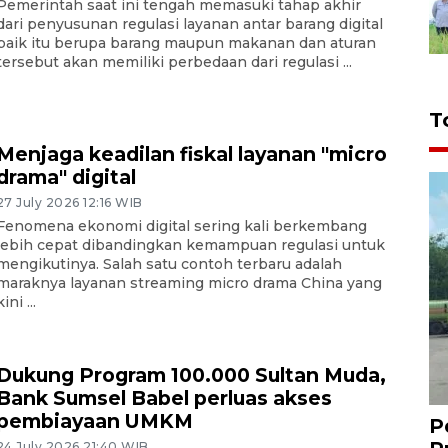
Pemerintah saat ini tengah memasuki tahap akhir
dari penyusunan regulasi layanan antar barang digital
baik itu berupa barang maupun makanan dan aturan
tersebut akan memiliki perbedaan dari regulasi ...
T
Menjaga keadilan fiskal layanan "micro
drama" digital
27 July 2026 12:16 WIB
Fenomena ekonomi digital sering kali berkembang
lebih cepat dibandingkan kemampuan regulasi untuk
mengikutinya. Salah satu contoh terbaru adalah
maraknya layanan streaming micro drama China yang
kini ...
Dukung Program 100.000 Sultan Muda,
Bank Sumsel Babel perluas akses
pembiayaan UMKM
P
24 July 2026 21:40 WIB