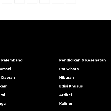
a Palembang
Pendidikan & Kesehatan
Sumsel
Pariwisata
s Daerah
Hiburan
ukam
Edisi Khusus
omi
Artikel
aga
Kuliner