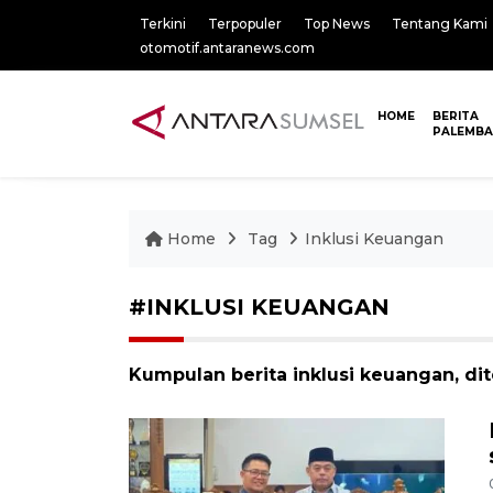
Terkini
Terpopuler
Top News
Tentang Kami
otomotif.antaranews.com
HOME
BERITA
PALEMB
Home
Tag
Inklusi Keuangan
#INKLUSI KEUANGAN
Kumpulan berita inklusi keuangan, dit