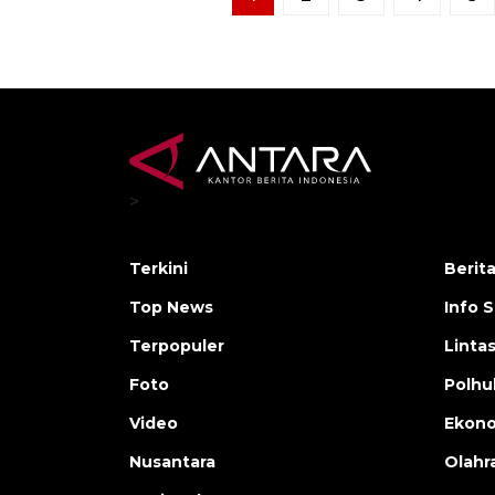
>
Terkini
Berit
Top News
Info 
Terpopuler
Linta
Foto
Polh
Video
Ekon
Nusantara
Olahr