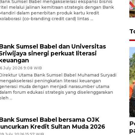
Bank Sumsel Babel mengakselerasi ekspansi bisnis
ritel melalui jalinan kemitraan strategis dengan Bank
Mandiri dalam penerbitan produk kartu kredit
kolaborasi (co-branding credit card) lintas ...
T
Bank Sumsel Babel dan Universitas
Sriwijaya sinergi perkuat literasi
keuangan
16 July 2026 9:08 WIB
Direktur Utama Bank Sumsel Babel Muhamad Suryadi
mengakselerasi peningkatan literasi keuangan
generasi muda dengan menjadi narasumber utama
dalam forum edukasi strategis yang diselenggarakan
oleh ...
Bank Sumsel Babel bersama OJK
P
luncurkan Kredit Sultan Muda 2026
p
09 July 2026 15:57 WIB