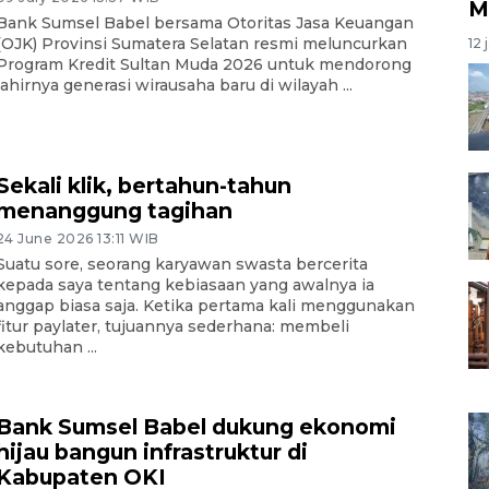
M
Bank Sumsel Babel bersama Otoritas Jasa Keuangan
(OJK) Provinsi Sumatera Selatan resmi meluncurkan
12 
Program Kredit Sultan Muda 2026 untuk mendorong
lahirnya generasi wirausaha baru di wilayah ...
Sekali klik, bertahun-tahun
menanggung tagihan
24 June 2026 13:11 WIB
Suatu sore, seorang karyawan swasta bercerita
kepada saya tentang kebiasaan yang awalnya ia
anggap biasa saja. Ketika pertama kali menggunakan
fitur paylater, tujuannya sederhana: membeli
kebutuhan ...
Bank Sumsel Babel dukung ekonomi
hijau bangun infrastruktur di
Kabupaten OKI