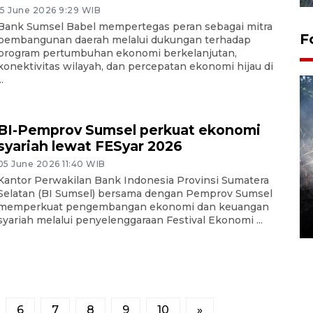
15 June 2026 9:29 WIB
Bank Sumsel Babel mempertegas peran sebagai mitra
F
pembangunan daerah melalui dukungan terhadap
program pertumbuhan ekonomi berkelanjutan,
konektivitas wilayah, dan percepatan ekonomi hijau di
..
BI-Pemprov Sumsel perkuat ekonomi
syariah lewat FESyar 2026
05 June 2026 11:40 WIB
Kantor Perwakilan Bank Indonesia Provinsi Sumatera
Alokasi anggaran untuk bibit
Selatan (BI Sumsel) bersama dengan Pemprov Sumsel
kopi arabika Gayo
memperkuat pengembangan ekonomi dan keuangan
syariah melalui penyelenggaraan Festival Ekonomi ...
15 June 2026 11:15 WIB
6
7
8
9
10
»