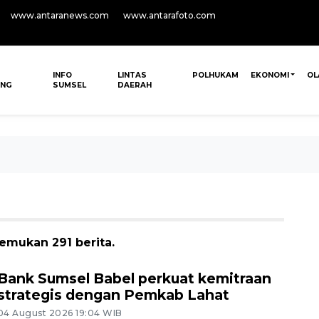
www.antaranews.com
www.antarafoto.com
INFO
LINTAS
POLHUKAM
EKONOMI
OL
ANG
SUMSEL
DAERAH
emukan 291 berita.
Bank Sumsel Babel perkuat kemitraan
strategis dengan Pemkab Lahat
04 August 2026 19:04 WIB