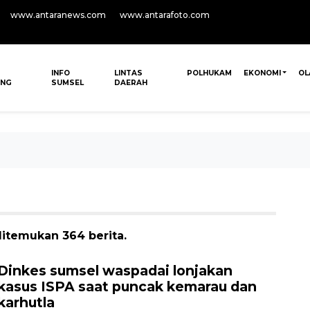
www.antaranews.com
www.antarafoto.com
INFO
LINTAS
POLHUKAM
EKONOMI
OL
ANG
SUMSEL
DAERAH
ditemukan 364 berita.
Dinkes sumsel waspadai lonjakan
kasus ISPA saat puncak kemarau dan
karhutla