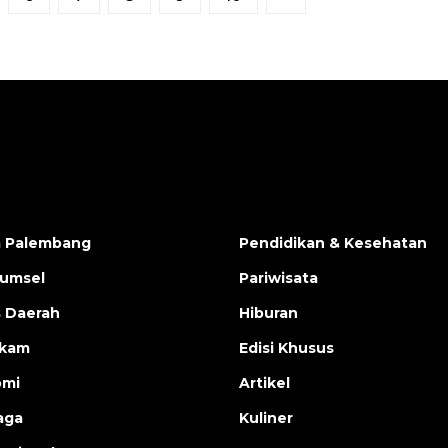
a Palembang
Pendidikan & Kesehatan
Sumsel
Pariwisata
s Daerah
Hiburan
ukam
Edisi Khusus
omi
Artikel
aga
Kuliner