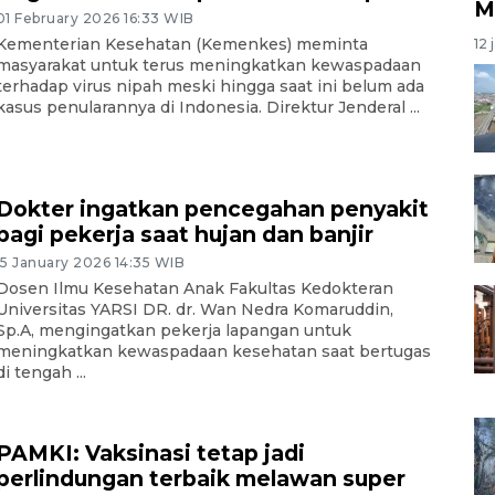
M
01 February 2026 16:33 WIB
Kementerian Kesehatan (Kemenkes) meminta
12 
masyarakat untuk terus meningkatkan kewaspadaan
terhadap virus nipah meski hingga saat ini belum ada
kasus penularannya di Indonesia. Direktur Jenderal ...
Dokter ingatkan pencegahan penyakit
bagi pekerja saat hujan dan banjir
15 January 2026 14:35 WIB
Dosen Ilmu Kesehatan Anak Fakultas Kedokteran
Universitas YARSI DR. dr. Wan Nedra Komaruddin,
Sp.A, mengingatkan pekerja lapangan untuk
meningkatkan kewaspadaan kesehatan saat bertugas
di tengah ...
PAMKI: Vaksinasi tetap jadi
perlindungan terbaik melawan super