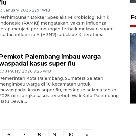
flu
13 January 2026 22:11 WIB
F
Perhimpunan Dokter Spesialis Mikrobiologi Klinik
Indonesia (PAMKI) mengatakan, vaksin influenza
tetap menjadi perlindungan terbaik melawan super
fluatau influenza A (H3N2) subclade K, terutama ...
Pemkot Palembang imbau warga
waspadai kasus super flu
07 January 2026 8:26 WIB
Pemerintah Kota Palembang, Sumatera Selatan
Alokasi anggaran untuk bibit
mengimbau warga di 18 kecamatan untuk
kopi arabika Gayo
mewaspadai kasus super flu, meskipun selama tahun
2025 nihil angka kasus tersebut. Wali Kota Palembang
15 June 2026 11:15 WIB
Ratu Dewa ...
6
7
8
9
10
»