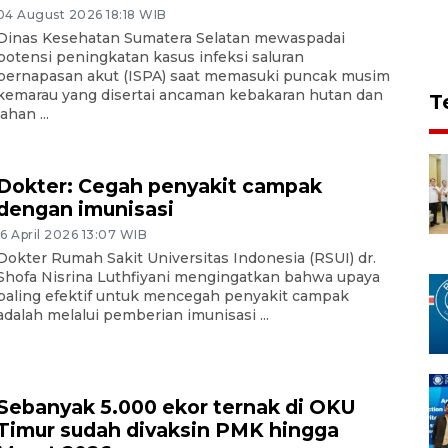
04 August 2026 18:18 WIB
Dinas Kesehatan Sumatera Selatan mewaspadai
potensi peningkatan kasus infeksi saluran
pernapasan akut (ISPA) saat memasuki puncak musim
kemarau yang disertai ancaman kebakaran hutan dan
T
lahan ...
Dokter: Cegah penyakit campak
dengan imunisasi
16 April 2026 13:07 WIB
Dokter Rumah Sakit Universitas Indonesia (RSUI) dr.
Shofa Nisrina Luthfiyani mengingatkan bahwa upaya
paling efektif untuk mencegah penyakit campak
adalah melalui pemberian imunisasi ...
Sebanyak 5.000 ekor ternak di OKU
Timur sudah divaksin PMK hingga