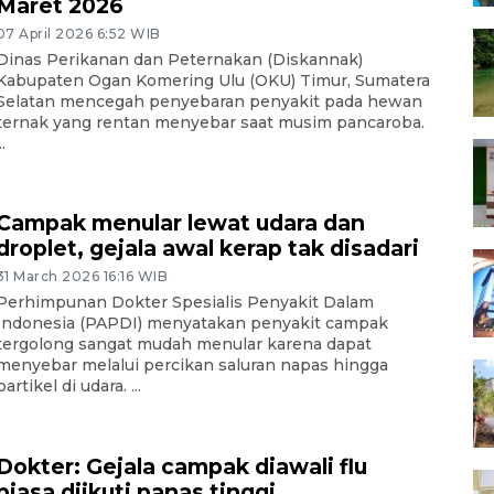
Maret 2026
07 April 2026 6:52 WIB
Dinas Perikanan dan Peternakan (Diskannak)
Kabupaten Ogan Komering Ulu (OKU) Timur, Sumatera
Selatan mencegah penyebaran penyakit pada hewan
ternak yang rentan menyebar saat musim pancaroba.
..
Campak menular lewat udara dan
droplet, gejala awal kerap tak disadari
31 March 2026 16:16 WIB
Perhimpunan Dokter Spesialis Penyakit Dalam
Indonesia (PAPDI) menyatakan penyakit campak
tergolong sangat mudah menular karena dapat
menyebar melalui percikan saluran napas hingga
partikel di udara. ...
Dokter: Gejala campak diawali flu
biasa diikuti panas tinggi