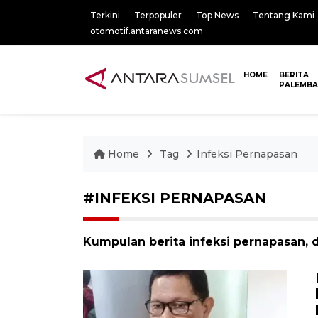
Terkini
Terpopuler
Top News
Tentang Kami
otomotif.antaranews.com
HOME
BERITA
PALEMB
Home
Tag
Infeksi Pernapasan
#INFEKSI PERNAPASAN
Kumpulan berita infeksi pernapasan, 