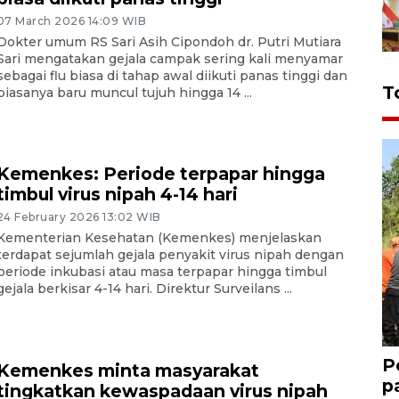
07 March 2026 14:09 WIB
Dokter umum RS Sari Asih Cipondoh dr. Putri Mutiara
Sari mengatakan gejala campak sering kali menyamar
sebagai flu biasa di tahap awal diikuti panas tinggi dan
T
biasanya baru muncul tujuh hingga 14 ...
Kemenkes: Periode terpapar hingga
timbul virus nipah 4-14 hari
24 February 2026 13:02 WIB
Kementerian Kesehatan (Kemenkes) menjelaskan
terdapat sejumlah gejala penyakit virus nipah dengan
periode inkubasi atau masa terpapar hingga timbul
gejala berkisar 4-14 hari. Direktur Surveilans ...
P
Kemenkes minta masyarakat
p
tingkatkan kewaspadaan virus nipah