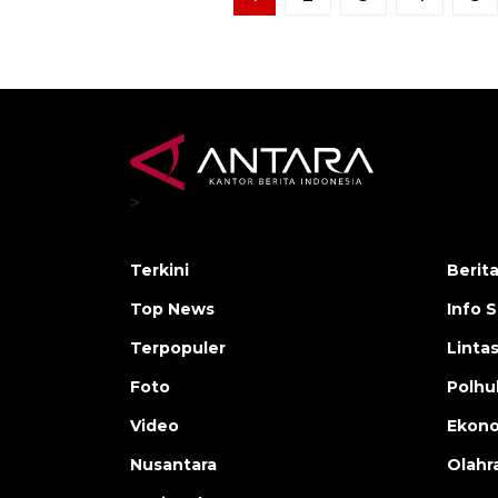
>
Terkini
Berit
Top News
Info 
Terpopuler
Linta
Foto
Polh
Video
Ekon
Nusantara
Olahr