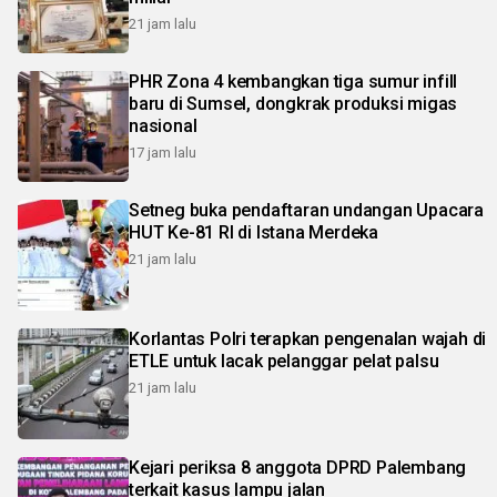
21 jam lalu
PHR Zona 4 kembangkan tiga sumur infill
baru di Sumsel, dongkrak produksi migas
nasional
17 jam lalu
Setneg buka pendaftaran undangan Upacara
HUT Ke-81 RI di Istana Merdeka
21 jam lalu
Korlantas Polri terapkan pengenalan wajah di
ETLE untuk lacak pelanggar pelat palsu
21 jam lalu
Kejari periksa 8 anggota DPRD Palembang
terkait kasus lampu jalan