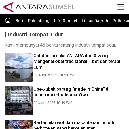
Berita Palembang
Info Sumsel
Lintas Daerah
Polhuk
Industri Tempat Tidur
Kami mempunyai 45 berita tentang industri tempat tidur.
Catatan jurnalis ANTARA dari Xizang:
Mengenal obat tradisional Tibet dan terapi
Lum
01 August 2026 10:38 WIB
Ubek-ubek barang "made in China" di
supermarket raksasa Yiwu
20 June 2026 10:49 WIB
Rantai nilai wol dan masa depan industri
perhotelan yang berkelanjutan