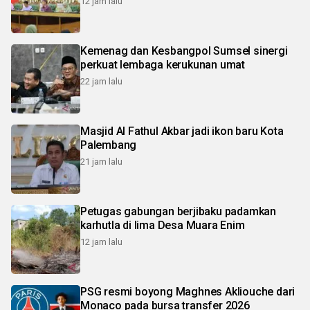
12 jam lalu
Kemenag dan Kesbangpol Sumsel sinergi
perkuat lembaga kerukunan umat
22 jam lalu
Masjid Al Fathul Akbar jadi ikon baru Kota
Palembang
21 jam lalu
Petugas gabungan berjibaku padamkan
karhutla di lima Desa Muara Enim
12 jam lalu
PSG resmi boyong Maghnes Akliouche dari
Monaco pada bursa transfer 2026