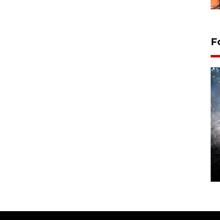
F
Alokasi anggaran untuk bibit
kopi arabika Gayo
15 June 2026 11:15 WIB