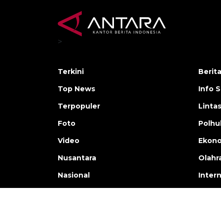
>
Terkini
Berit
Top News
Info 
Terpopuler
Linta
Foto
Polh
Video
Ekon
Nusantara
Olahr
Nasional
Inter
Copyright © ANTARA