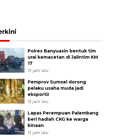
erkini
Polres Banyuasin bentuk tim
urai kemacetan di Jalintim KM
17
13 jam lalu
Pemprov Sumsel dorong
pelaku usaha muda jadi
eksportir
13 jam lalu
Lapas Perempuan Palembang
beri hadiah CKG ke warga
binaan
13 jam lalu