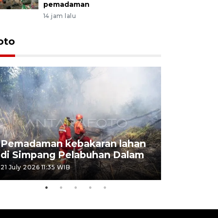
pemadaman
14 jam lalu
oto
Pemadaman kebakaran lahan
Kebakaran
di Simpang Pelabuhan Dalam
Rambutan
21 July 2026 11:35 WIB
08 July 2026 