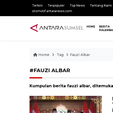
Terkini
Terpopuler
Top News
Tentang Kami
otomotif.antaranews.com
HOME
BERITA
PALEMB
Home
Tag
Fauzi Albar
#FAUZI ALBAR
Kumpulan berita fauzi albar, ditemukan