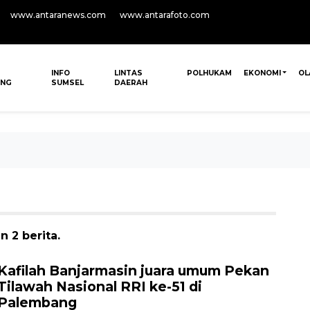
www.antaranews.com
www.antarafoto.com
INFO
LINTAS
POLHUKAM
EKONOMI
OL
ANG
SUMSEL
DAERAH
 2 berita.
Kafilah Banjarmasin juara umum Pekan
Tilawah Nasional RRI ke-51 di
Palembang