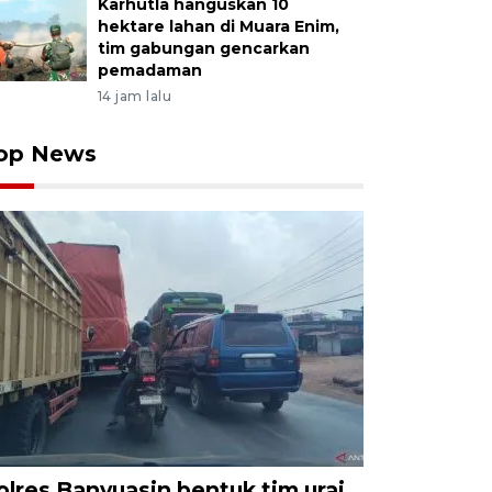
Karhutla hanguskan 10
hektare lahan di Muara Enim,
tim gabungan gencarkan
pemadaman
14 jam lalu
op News
olres Banyuasin bentuk tim urai