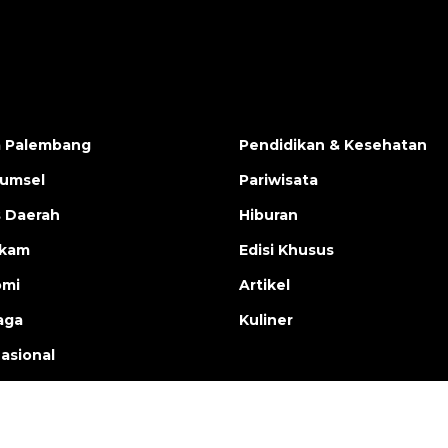
a Palembang
Pendidikan & Kesehatan
Sumsel
Pariwisata
s Daerah
Hiburan
ukam
Edisi Khusus
omi
Artikel
aga
Kuliner
nasional