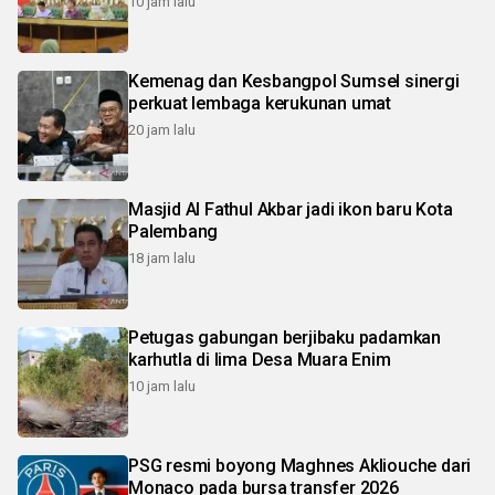
10 jam lalu
Kemenag dan Kesbangpol Sumsel sinergi
perkuat lembaga kerukunan umat
20 jam lalu
Masjid Al Fathul Akbar jadi ikon baru Kota
Palembang
18 jam lalu
Petugas gabungan berjibaku padamkan
karhutla di lima Desa Muara Enim
10 jam lalu
PSG resmi boyong Maghnes Akliouche dari
Monaco pada bursa transfer 2026