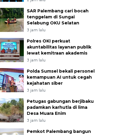
SAR Palembang cari bocah
tenggelam di Sungai
Selabung OKU Selatan
3 jam lalu
Polres OKI perkuat
akuntabilitas layanan publik
lewat kemitraan akademis
3 jam lalu
Polda Sumsel bekali personel
kemampuan AI untuk cegah
kejahatan siber
3 jam lalu
Petugas gabungan berjibaku
padamkan karhutla di lima
Desa Muara Enim
3 jam lalu
Pemkot Palembang bangun