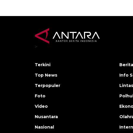
>
Terkini
Berit
Top News
Info 
Terpopuler
Linta
Foto
Polh
Video
Ekon
Nusantara
Olahr
Nasional
Inter