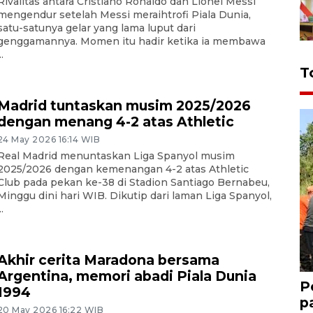
Rivalitas antara Cristiano Ronaldo dan Lionel Messi
mengendur setelah Messi meraihtrofi Piala Dunia,
satu-satunya gelar yang lama luput dari
genggamannya. Momen itu hadir ketika ia membawa
..
T
Madrid tuntaskan musim 2025/2026
dengan menang 4-2 atas Athletic
24 May 2026 16:14 WIB
Real Madrid menuntaskan Liga Spanyol musim
2025/2026 dengan kemenangan 4-2 atas Athletic
Club pada pekan ke-38 di Stadion Santiago Bernabeu,
Minggu dini hari WIB. Dikutip dari laman Liga Spanyol,
..
Akhir cerita Maradona bersama
Argentina, memori abadi Piala Dunia
P
1994
p
20 May 2026 16:22 WIB