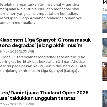
M
Setelah mengantarkan tim nasional Argentina
menjuarai Piala Dunia 1986 dan mencapai final
3 j
turnamen yang sama empat tahun kemudian,
kehidupan Diego Armando Maradona bukannya
semakin membaik. ...
Klasemen Liga Spanyol: Girona masuk
zona degradasi jelang akhir musim
18 May 2026 12:35 WIB
Girona FC terancam terdegradasi setelah turun ke
peringkat ke-18 akibat kekalahan 0-1 dari Atletico
Madrid pada pekan ke-37, Senin dini hari WIB, atau
menjelang akhir musim Liga Spanyol (LaLiga) ...
Leo/Daniel juara Thailand Open 2026
usai taklukkan unggulan teratas
17 May 2026 15:33 WIB