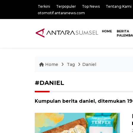
Terkini
Terpopuler
Top News
Tentang Kami
otomotif.antaranews.com
HOME
BERITA
PALEMB
Home
Tag
Daniel
#DANIEL
Kumpulan berita daniel, ditemukan 196