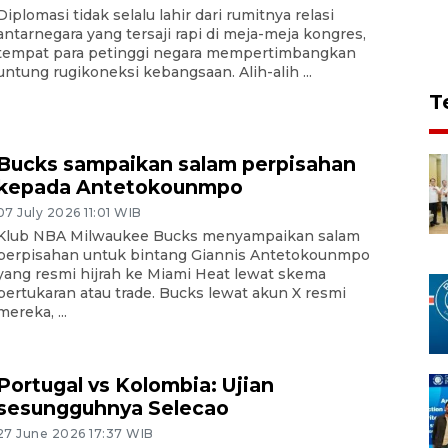
Diplomasi tidak selalu lahir dari rumitnya relasi
antarnegara yang tersaji rapi di meja-meja kongres,
tempat para petinggi negara mempertimbangkan
untung rugikoneksi kebangsaan. Alih-alih ...
T
Bucks sampaikan salam perpisahan
kepada Antetokounmpo
07 July 2026 11:01 WIB
Klub NBA Milwaukee Bucks menyampaikan salam
perpisahan untuk bintang Giannis Antetokounmpo
yang resmi hijrah ke Miami Heat lewat skema
pertukaran atau trade. Bucks lewat akun X resmi
mereka, ...
Portugal vs Kolombia: Ujian
sesungguhnya Selecao
27 June 2026 17:37 WIB