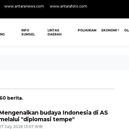
www.antaranews.com
www.antarafoto.com
INFO
LINTAS
POLHUKAM
EKONOMI
OL
ANG
SUMSEL
DAERAH
0 berita.
Mengenalkan budaya Indonesia di AS
melalui "diplomasi tempe"
27 July 2026 13:07 WIB