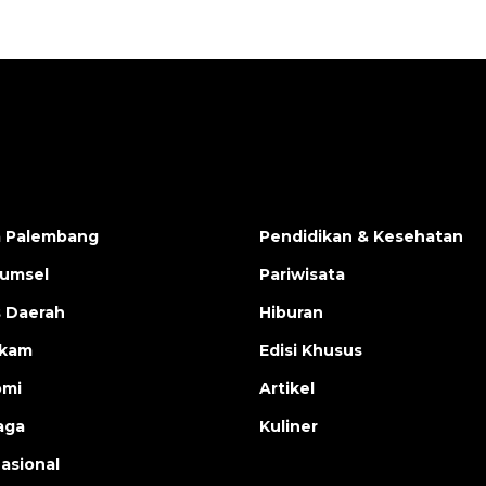
a Palembang
Pendidikan & Kesehatan
Sumsel
Pariwisata
s Daerah
Hiburan
ukam
Edisi Khusus
omi
Artikel
aga
Kuliner
nasional