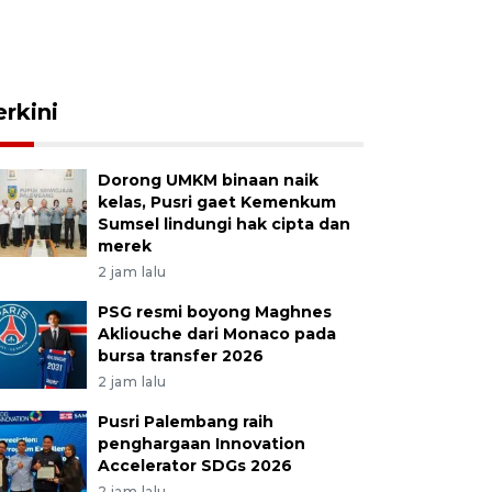
erkini
Dorong UMKM binaan naik
kelas, Pusri gaet Kemenkum
Sumsel lindungi hak cipta dan
merek
2 jam lalu
PSG resmi boyong Maghnes
Akliouche dari Monaco pada
bursa transfer 2026
2 jam lalu
Pusri Palembang raih
penghargaan Innovation
Accelerator SDGs 2026
2 jam lalu