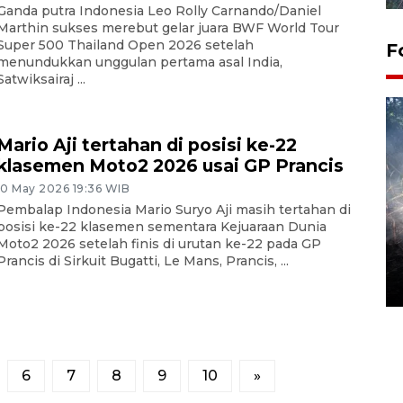
Ganda putra Indonesia Leo Rolly Carnando/Daniel
Marthin sukses merebut gelar juara BWF World Tour
Super 500 Thailand Open 2026 setelah
F
menundukkan unggulan pertama asal India,
Satwiksairaj ...
Mario Aji tertahan di posisi ke-22
klasemen Moto2 2026 usai GP Prancis
10 May 2026 19:36 WIB
Pembalap Indonesia Mario Suryo Aji masih tertahan di
posisi ke-22 klasemen sementara Kejuaraan Dunia
Alokasi anggaran untuk bibit
Moto2 2026 setelah finis di urutan ke-22 pada GP
kopi arabika Gayo
Prancis di Sirkuit Bugatti, Le Mans, Prancis, ...
15 June 2026 11:15 WIB
6
7
8
9
10
»