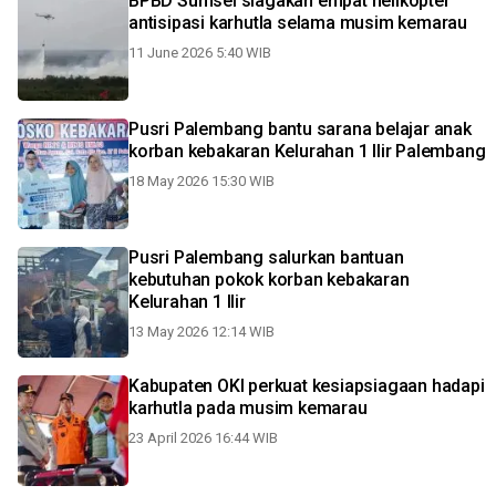
BPBD Sumsel siagakan empat helikopter
antisipasi karhutla selama musim kemarau
11 June 2026 5:40 WIB
Pusri Palembang bantu sarana belajar anak
korban kebakaran Kelurahan 1 Ilir Palembang
18 May 2026 15:30 WIB
Pusri Palembang salurkan bantuan
kebutuhan pokok korban kebakaran
Kelurahan 1 Ilir
13 May 2026 12:14 WIB
Kabupaten OKI perkuat kesiapsiagaan hadapi
karhutla pada musim kemarau
23 April 2026 16:44 WIB