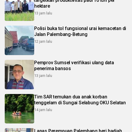
targetkan produktivitas padi 10 ton per
hektare
13 jam lalu
Polisi buka tol fungsional urai kemacetan di
Jalan Palembang-Betung
12 jam lalu
Pemprov Sumsel verifikasi ulang data
penerima bansos
13 jam lalu
Tim SAR temukan dua anak korban
tenggelam di Sungai Selabung OKU Selatan
14 jam lalu
Lapas Perempuan Palembang beri hadiah