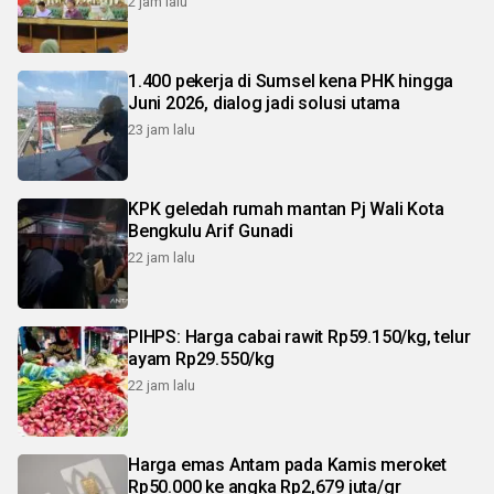
2 jam lalu
1.400 pekerja di Sumsel kena PHK hingga
Juni 2026, dialog jadi solusi utama
23 jam lalu
KPK geledah rumah mantan Pj Wali Kota
Bengkulu Arif Gunadi
22 jam lalu
PIHPS: Harga cabai rawit Rp59.150/kg, telur
ayam Rp29.550/kg
22 jam lalu
Harga emas Antam pada Kamis meroket
Rp50.000 ke angka Rp2,679 juta/gr