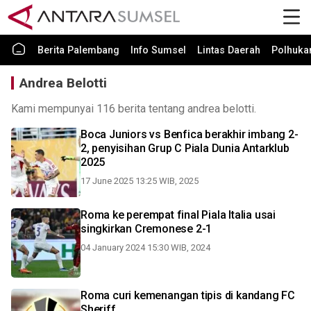
Berita Palembang
Info Sumsel
Lintas Daerah
Polhuk
Andrea Belotti
Kami mempunyai 116 berita tentang andrea belotti.
Boca Juniors vs Benfica berakhir imbang 2-
2, penyisihan Grup C Piala Dunia Antarklub
2025
17 June 2025 13:25 WIB, 2025
Roma ke perempat final Piala Italia usai
singkirkan Cremonese 2-1
04 January 2024 15:30 WIB, 2024
Roma curi kemenangan tipis di kandang FC
Sheriff