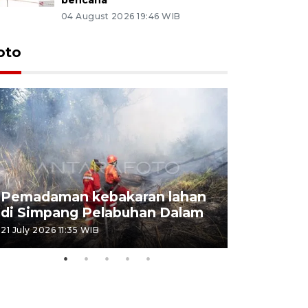
04 August 2026 19:46 WIB
oto
Pemadaman kebakaran lahan
Kebakaran
di Simpang Pelabuhan Dalam
Rambutan
21 July 2026 11:35 WIB
08 July 2026 