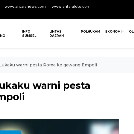
www.antaranews.com
www.antarafoto.com
INFO
LINTAS
POLHUKAM
EKONOMI
OL
ANG
SUMSEL
DAERAH
Lukaku warni pesta Roma ke gawang Empoli
ukaku warni pesta
mpoli