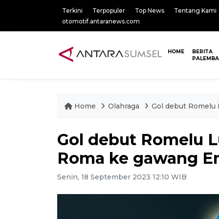
Terkini
Terpopuler
Top News
Tentang Kami
otomotif.antaranews.com
HOME
BERITA
PALEMB
Home
Olahraga
Gol debut Romelu 
Gol debut Romelu L
Roma ke gawang E
Senin, 18 September 2023 12:10 WIB