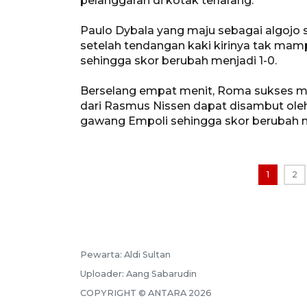
pelanggaran di kotak terlarang.
Paulo Dybala yang maju sebagai algojo
setelah tendangan kaki kirinya tak mamp
sehingga skor berubah menjadi 1-0.
Berselang empat menit, Roma sukses m
dari Rasmus Nissen dapat disambut ol
gawang Empoli sehingga skor berubah m
1
2
Pewarta:
Aldi Sultan
Uploader:
Aang Sabarudin
COPYRIGHT ©
ANTARA
2026