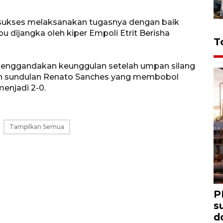
 sukses melaksanakan tugasnya dengan baik
u dijangka oleh kiper Empoli Etrit Berisha
T
enggandakan keunggulan setelah umpan silang
eh sundulan Renato Sanches yang membobol
enjadi 2-0.
Tampilkan Semua
P
s
d