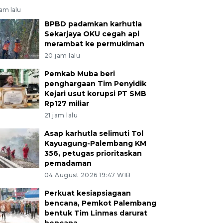
jam lalu
BPBD padamkan karhutla
Sekarjaya OKU cegah api
merambat ke permukiman
20 jam lalu
Pemkab Muba beri
penghargaan Tim Penyidik
Kejari usut korupsi PT SMB
Rp127 miliar
21 jam lalu
Asap karhutla selimuti Tol
Kayuagung-Palembang KM
356, petugas prioritaskan
pemadaman
04 August 2026 19:47 WIB
Perkuat kesiapsiagaan
bencana, Pemkot Palembang
bentuk Tim Linmas darurat
bencana