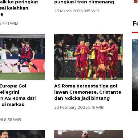
aik ke peringkat
pungkasi tren nirmenang
sai kalahkan
23 March 2026 8:15 WIB
se
F
6 7:41 WIB
 Europa: Gol
AS Roma berpesta tiga gol
Alokasi anggaran untuk bibit
ellegrini
lawan Cremonese, Cristante
kopi arabika Gayo
n AS Roma dari
dan Ndicka jadi bintang
15 June 2026 11:15 WIB
 di markas
23 February 2026 5:16 WIB
26 8:36 WIB