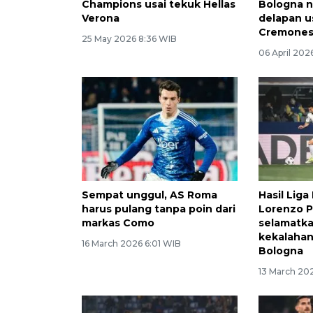
Champions usai tekuk Hellas
Bologna n
Verona
delapan u
Cremone
25 May 2026 8:36 WIB
06 April 202
Sempat unggul, AS Roma
Hasil Liga
harus pulang tanpa poin dari
Lorenzo P
markas Como
selamatka
kekalahan
16 March 2026 6:01 WIB
Bologna
13 March 20