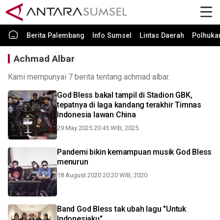
Berita Palembang
Info Sumsel
Lintas Daerah
Polhuk
Achmad Albar
Kami mempunyai 7 berita tentang achmad albar.
God Bless bakal tampil di Stadion GBK,
tepatnya di laga kandang terakhir Timnas
Indonesia lawan China
29 May 2025 20:45 WIB, 2025
Pandemi bikin kemampuan musik God Bless
menurun
18 August 2020 20:20 WIB, 2020
Band God Bless tak ubah lagu "Untuk
Indonesiaku"