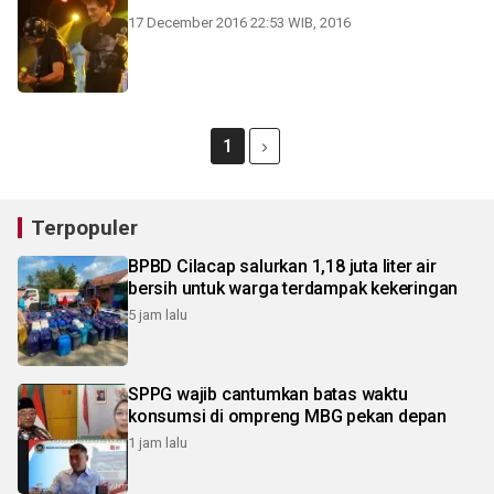
17 December 2016 22:53 WIB, 2016
1
Terpopuler
BPBD Cilacap salurkan 1,18 juta liter air
bersih untuk warga terdampak kekeringan
5 jam lalu
SPPG wajib cantumkan batas waktu
konsumsi di ompreng MBG pekan depan
1 jam lalu