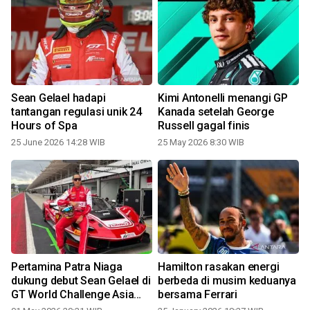
i
Sean Gelael hadapi
Kimi Antonelli menangi GP
tantangan regulasi unik 24
Kanada setelah George
Hours of Spa
Russell gagal finis
25 June 2026 14:28 WIB
25 May 2026 8:30 WIB
Pertamina Patra Niaga
Hamilton rasakan energi
dukung debut Sean Gelael di
berbeda di musim keduanya
GT World Challenge Asia
bersama Ferrari
Mandalika