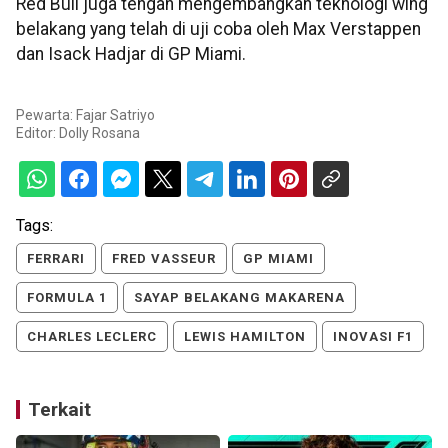
Red Bull juga tengah mengembangkan teknologi wing
belakang yang telah di uji coba oleh Max Verstappen
dan Isack Hadjar di GP Miami.
Pewarta: Fajar Satriyo
Editor:
Dolly Rosana
Tags:
FERRARI
FRED VASSEUR
GP MIAMI
FORMULA 1
SAYAP BELAKANG MAKARENA
CHARLES LECLERC
LEWIS HAMILTON
INOVASI F1
Terkait