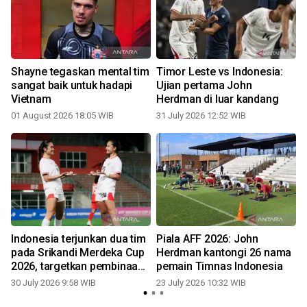
Shayne tegaskan mental tim
Timor Leste vs Indonesia:
sangat baik untuk hadapi
Ujian pertama John
Vietnam
Herdman di luar kandang
2
01 August 2026 18:05 WIB
31 July 2026 12:52 WIB
Indonesia terjunkan dua tim
Piala AFF 2026: John
pada Srikandi Merdeka Cup
Herdman kantongi 26 nama
2026, targetkan pembinaan
pemain Timnas Indonesia
sepak bola putri
30 July 2026 9:58 WIB
23 July 2026 10:32 WIB
1