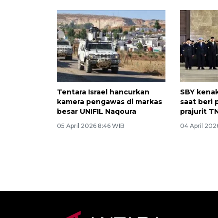
Tentara Israel hancurkan
SBY kenak
kamera pengawas di markas
saat beri
besar UNIFIL Naqoura
prajurit T
05 April 2026 8:46 WIB
04 April 20