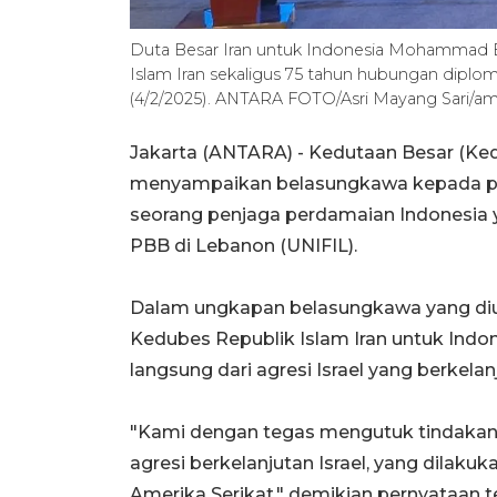
Duta Besar Iran untuk Indonesia Mohammad Bo
Islam Iran sekaligus 75 tahun hubungan diploma
(4/2/2025). ANTARA FOTO/Asri Mayang Sari/am
Jakarta (ANTARA) - Kedutaan Besar (Kedu
menyampaikan belasungkawa kepada pem
seorang penjaga perdamaian Indonesia
PBB di Lebanon (UNIFIL).
Dalam ungkapan belasungkawa yang diun
Kedubes Republik Islam Iran untuk Indon
langsung dari agresi Israel yang berkela
"Kami dengan tegas mengutuk tindakan k
agresi berkelanjutan Israel, yang dilak
Amerika Serikat," demikian pernyataan t