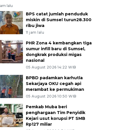
jam lalu
BPS catat jumlah penduduk
miskin di Sumsel turun28.300
ribu jiwa
11 jam lalu
PHR Zona 4 kembangkan tiga
sumur infill baru di Sumsel,
dongkrak produksi migas
nasional
05 August 2026 14:22 WIB
BPBD padamkan karhutla
Sekarjaya OKU cegah api
merambat ke permukiman
05 August 2026 10:50 WIB
Pemkab Muba beri
penghargaan Tim Penyidik
Kejari usut korupsi PT SMB
Rp127 miliar