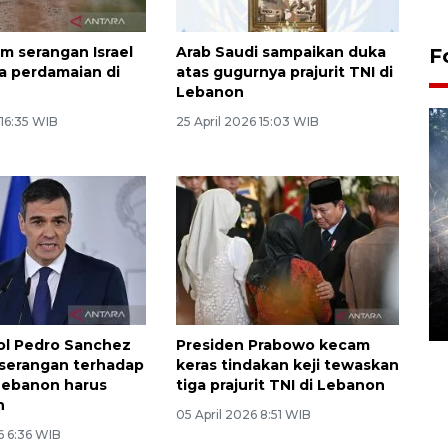
am serangan Israel
Arab Saudi sampaikan duka
F
a perdamaian di
atas gugurnya prajurit TNI di
Lebanon
 16:35 WIB
25 April 2026 15:03 WIB
Alokasi anggaran untuk bibit
kopi arabika Gayo
15 June 2026 11:15 WIB
ol Pedro Sanchez
Presiden Prabowo kecam
serangan terhadap
keras tindakan keji tewaskan
 Lebanon harus
tiga prajurit TNI di Lebanon
n
05 April 2026 8:51 WIB
6 6:36 WIB