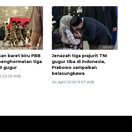
an baret biru PBB
Jenazah tiga prajurit TNI
 penghormatan tiga
gugur tiba di Indonesia,
NI gugur
Prabowo sampaikan
belasungkawa
26 20:59 WIB
04 April 2026 19:57 WIB