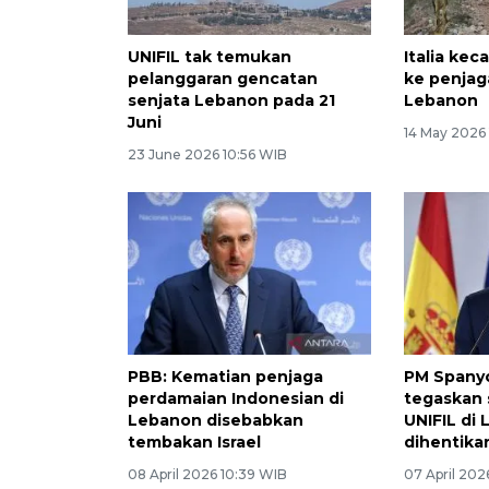
UNIFIL tak temukan
Italia kec
pelanggaran gencatan
ke penjag
senjata Lebanon pada 21
Lebanon
Juni
14 May 2026
23 June 2026 10:56 WIB
PBB: Kematian penjaga
PM Spany
perdamaian Indonesian di
tegaskan 
Lebanon disebabkan
UNIFIL di
tembakan Israel
dihentika
08 April 2026 10:39 WIB
07 April 202