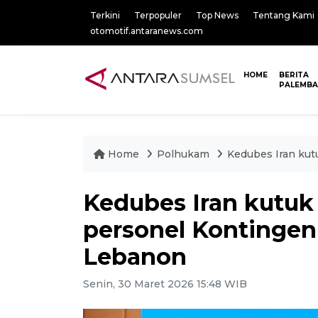
Terkini
Terpopuler
Top News
Tentang Kami
otomotif.antaranews.com
HOME
BERITA
PALEMB
Home
Polhukam
Kedubes Iran kut
Kedubes Iran kutuk
personel Kontingen
Lebanon
Senin, 30 Maret 2026 15:48 WIB