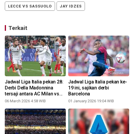
LECCE VS SASSUOLO
JAY IDZES
Terkait
Jadwal Liga Italia pekan 28:
Jadwal Liga Italia pekan ke-
Derbi Della Madonnina
19 ini, sajikan derbi
tersaji antara AC Milan vs
Barcelona
Inter Milan
06 March 2026 4:58 WIB
01 January 2026 19:04 WIB