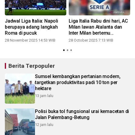
Jadwal Liga Italia: Napoli
Liga Italia Rabu dini hari, AC
berupaya adang langkah
Milan lawan Atalanta dan
Roma di pucuk
Inter Milan bertemu
Fiorentina.
28 November 2025 14:53 WIB
28 October 2025 7:13 WIB
Berita Terpopuler
Sumsel kembangkan pertanian modern,
targetkan produktivitas padi 10 ton per
hektare
13 jam lalu
Polisi buka tol fungsional urai kemacetan di
Jalan Palembang-Betung
12 jam lalu