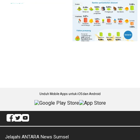
Unduh Mobile Apps untuk iOS dan Android
Jelajahi ANTARA News Sumsel