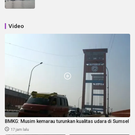
Video
BMKG: Musim kemarau turunkan kualitas udara di Sumsel
17 jam lalu