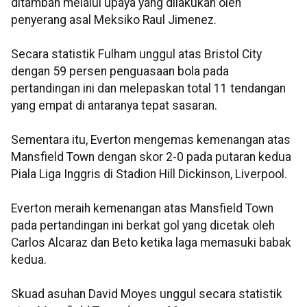
ditambah melalui upaya yang dilakukan oleh
penyerang asal Meksiko Raul Jimenez.
Secara statistik Fulham unggul atas Bristol City
dengan 59 persen penguasaan bola pada
pertandingan ini dan melepaskan total 11 tendangan
yang empat di antaranya tepat sasaran.
Sementara itu, Everton mengemas kemenangan atas
Mansfield Town dengan skor 2-0 pada putaran kedua
Piala Liga Inggris di Stadion Hill Dickinson, Liverpool.
Everton meraih kemenangan atas Mansfield Town
pada pertandingan ini berkat gol yang dicetak oleh
Carlos Alcaraz dan Beto ketika laga memasuki babak
kedua.
Skuad asuhan David Moyes unggul secara statistik