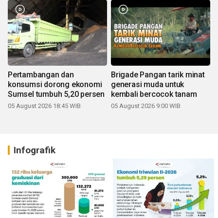
Pertambangan dan
Brigade Pangan tarik minat
konsumsi dorong ekonomi
generasi muda untuk
Sumsel tumbuh 5,20 persen
kembali bercocok tanam
05 August 2026 18:45 WIB
05 August 2026 9:00 WIB
Infografik