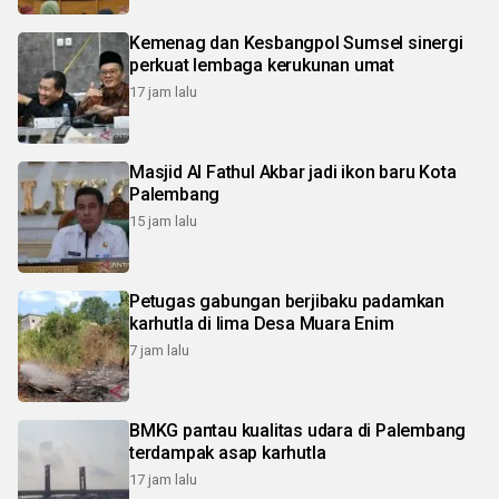
Kemenag dan Kesbangpol Sumsel sinergi
perkuat lembaga kerukunan umat
17 jam lalu
Masjid Al Fathul Akbar jadi ikon baru Kota
Palembang
15 jam lalu
Petugas gabungan berjibaku padamkan
karhutla di lima Desa Muara Enim
7 jam lalu
BMKG pantau kualitas udara di Palembang
terdampak asap karhutla
17 jam lalu