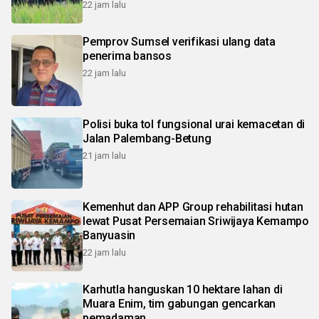
22 jam lalu
Pemprov Sumsel verifikasi ulang data
penerima bansos
22 jam lalu
Polisi buka tol fungsional urai kemacetan di
Jalan Palembang-Betung
21 jam lalu
Kemenhut dan APP Group rehabilitasi hutan
lewat Pusat Persemaian Sriwijaya Kemampo
Banyuasin
22 jam lalu
Karhutla hanguskan 10 hektare lahan di
Muara Enim, tim gabungan gencarkan
pemadaman