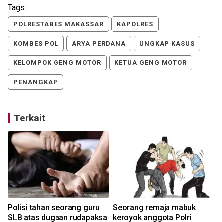
Tags:
POLRESTABES MAKASSAR
KAPOLRES
KOMBES POL
ARYA PERDANA
UNGKAP KASUS
KELOMPOK GENG MOTOR
KETUA GENG MOTOR
PENANGKAP
Terkait
Polisi tahan seorang guru
Seorang remaja mabuk
SLB atas dugaan rudapaksa
keroyok anggota Polri