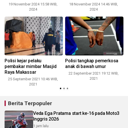
19 November 2024 15:58 WIB,
18 November 2024 14:46 WIB,
2024
2024
Polisi kejar pelaku
Polisi tangkap pemerkosa
pembakar mimbar Masjid
anak di bawah umur
Raya Makassar
22 September 2021 19:12 WIB,
2021
25 September 2021 10:46 WIB,
2
2021
Berita Terpopuler
Veda Ega Pratama start ke-16 pada Moto3
Inggris 2026
1 jam lalu