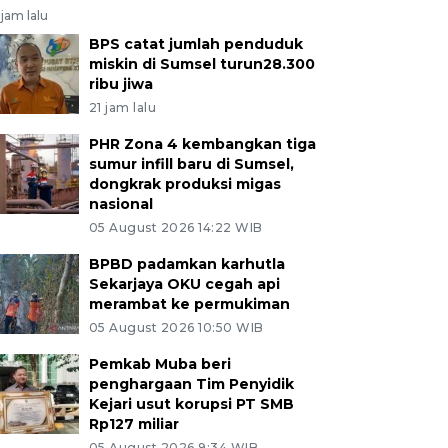
jam lalu
BPS catat jumlah penduduk
miskin di Sumsel turun28.300
ribu jiwa
21 jam lalu
PHR Zona 4 kembangkan tiga
sumur infill baru di Sumsel,
dongkrak produksi migas
nasional
05 August 2026 14:22 WIB
BPBD padamkan karhutla
Sekarjaya OKU cegah api
merambat ke permukiman
05 August 2026 10:50 WIB
Pemkab Muba beri
penghargaan Tim Penyidik
Kejari usut korupsi PT SMB
Rp127 miliar
05 August 2026 9:34 WIB