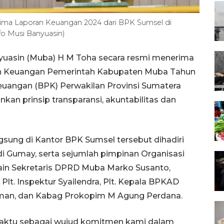
ma Laporan Keuangan 2024 dari BPK Sumsel di
o Musi Banyuasin)
yuasin (Muba) H M Toha secara resmi menerima
an Keuangan Pemerintah Kabupaten Muba Tahun
uangan (BPK) Perwakilan Provinsi Sumatera
kan prinsip transparansi, akuntabilitas dan
gsung di Kantor BPK Sumsel tersebut dihadiri
di Gumay, serta sejumlah pimpinan Organisasi
 lain Sekretaris DPRD Muba Marko Susanto,
Plt. Inspektur Syailendra, Plt. Kepala BPKAD
isman, dan Kabag Prokopim M Agung Perdana.
waktu sebagai wujud komitmen kami dalam