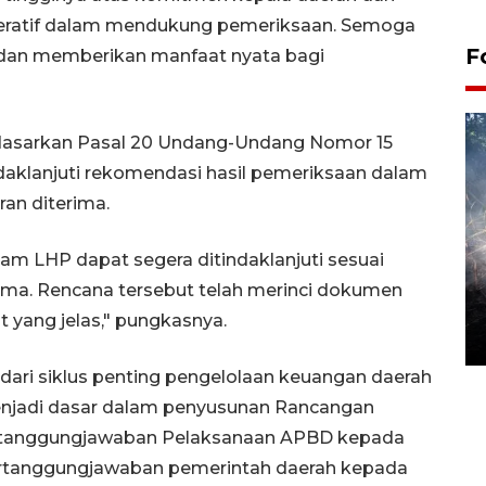
eratif dalam mendukung pemeriksaan. Semoga
F
k dan memberikan manfaat nyata bagi
rdasarkan Pasal 20 Undang-Undang Nomor 15
daklanjuti rekomendasi hasil pemeriksaan dalam
ran diterima.
am LHP dapat segera ditindaklanjuti sesuai
Alokasi anggaran untuk bibit
sama. Rencana tersebut telah merinci dokumen
kopi arabika Gayo
 yang jelas," pungkasnya.
15 June 2026 11:15 WIB
ari siklus penting pengelolaan keuangan daerah
menjadi dasar dalam penyusunan Rancangan
ertanggungjawaban Pelaksanaan APBD kepada
pertanggungjawaban pemerintah daerah kepada